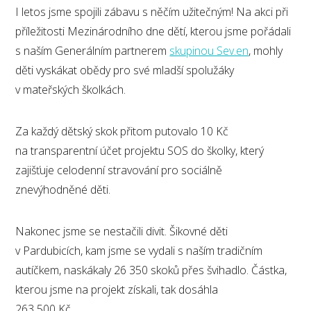
I letos jsme spojili zábavu s něčím užitečným! Na akci při
příležitosti Mezinárodního dne dětí, kterou jsme pořádali
s naším Generálním partnerem
skupinou Sev.en
, mohly
děti vyskákat obědy pro své mladší spolužáky
v mateřských školkách.
Za každý dětský skok přitom putovalo 10 Kč
na transparentní účet projektu SOS do školky, který
zajišťuje celodenní stravování pro sociálně
znevýhodněné děti.
Nakonec jsme se nestačili divit. Šikovné děti
v Pardubicích, kam jsme se vydali s naším tradičním
autíčkem, naskákaly 26 350 skoků přes švihadlo. Částka,
kterou jsme na projekt získali, tak dosáhla
263 500 Kč.