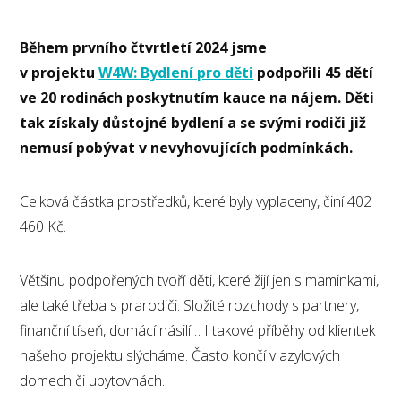
Během prvního čtvrtletí 2024 jsme
v projektu
W4W: Bydlení pro děti
podpořili 45 dětí
ve 20 rodinách poskytnutím kauce na nájem. Děti
tak získaly důstojné bydlení a se svými rodiči již
nemusí pobývat v nevyhovujících podmínkách.
Celková částka prostředků, které byly vyplaceny, činí 402
460 Kč.
Většinu podpořených tvoří děti, které žijí jen s maminkami,
ale také třeba s prarodiči. Složité rozchody s partnery,
finanční tíseň, domácí násilí… I takové příběhy od klientek
našeho projektu slýcháme. Často končí v azylových
domech či ubytovnách.