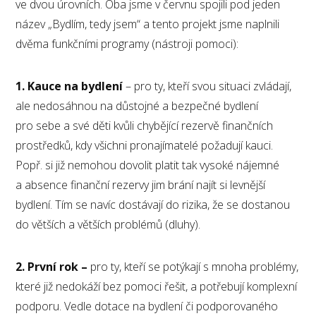
ve dvou úrovních. Oba jsme v červnu spojili pod jeden
název „Bydlím, tedy jsem“ a tento projekt jsme naplnili
dvěma funkčními programy (nástroji pomoci):
1. Kauce na bydlení
– pro ty, kteří svou situaci zvládají,
ale nedosáhnou na důstojné a bezpečné bydlení
pro sebe a své děti kvůli chybějící rezervě finančních
prostředků, kdy všichni pronajímatelé požadují kauci.
Popř. si již nemohou dovolit platit tak vysoké nájemné
a absence finanční rezervy jim brání najít si levnější
bydlení. Tím se navíc dostávají do rizika, že se dostanou
do větších a větších problémů (dluhy).
2. První rok –
pro ty, kteří se potýkají s mnoha problémy,
které již nedokáží bez pomoci řešit, a potřebují komplexní
podporu. Vedle dotace na bydlení či podporovaného