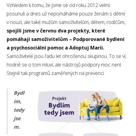
Vzhledem k tomu, že jsme se od roku 2012 velmi
posunuli a dnes už nepomáháme pouze ženám s dětmi
v nouzi, ale také mužům samoživitelům, dětem, rodičům,
spojili jsme v červnu dva projekty, které
pomáhají samoživitelům – Podporované bydlení
a psychosociální pomoc a Adoptuj Marii.
Samoživitelé jsou řadu let ohroženou skupinou. To se ví,
hodně se o tom mluví, ale nástrojů podpory moc není.
Stejně tak programů zaměřených na prevenci.
Bydl
ím,
tedy
jse
m.