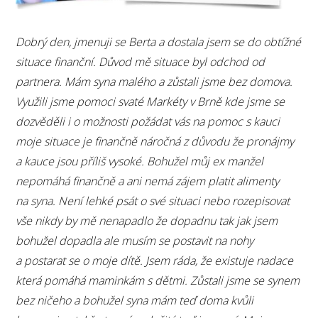
Dobrý den, jmenuji se Berta a dostala jsem se do obtížné
situace finanční. Důvod mě situace byl odchod od
partnera. Mám syna malého a zůstali jsme bez domova.
Využili jsme pomoci svaté Markéty v Brně kde jsme se
dozvěděli i o možnosti požádat vás na pomoc s kauci
moje situace je finančně náročná z důvodu že pronájmy
a kauce jsou příliš vysoké. Bohužel můj ex manžel
nepomáhá finančně a ani nemá zájem platit alimenty
na syna. Není lehké psát o své situaci nebo rozepisovat
vše nikdy by mě nenapadlo že dopadnu tak jak jsem
bohužel dopadla ale musím se postavit na nohy
a postarat se o moje dítě. Jsem ráda, že existuje nadace
která pomáhá maminkám s dětmi. Zůstali jsme se synem
bez ničeho a bohužel syna mám teď doma kvůli