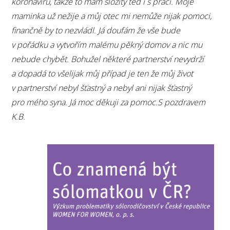
koronaviru, takže to mám složitý teď i s prací. Moje
maminka už nežije a můj otec mi nemůže nijak pomoci,
finančně by to nezvládl. Já doufám že vše bude
v pořádku a vytvořím malému pěkný domov a nic mu
nebude chybět. Bohužel některé partnerství nevydrží
a dopadá to všelijak můj případ je ten že můj život
v partnerství nebyl šťastný a nebyl ani nijak šťastný
pro mého syna. Já moc děkuji za pomoc.S pozdravem
K.B.