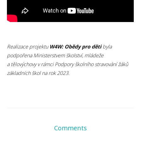
Realizace projektu
W4W: Obědy pro děti
byla
podpořena Ministerstvem školství, mládeže
a tělovýchovy v rámci Podpory školního stravování žáků
základních škol na rok 2023.
Comments