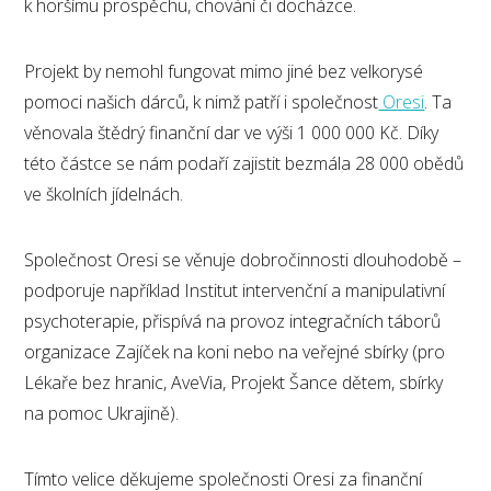
k horšímu prospěchu, chování či docházce.
Projekt by nemohl fungovat mimo jiné bez velkorysé
pomoci našich dárců, k nimž patří i společnost
Oresi
. Ta
věnovala štědrý finanční dar ve výši 1 000 000 Kč. Díky
této částce se nám podaří zajistit bezmála 28 000 obědů
ve školních jídelnách.
Společnost Oresi se věnuje dobročinnosti dlouhodobě –
podporuje například Institut intervenční a manipulativní
psychoterapie, přispívá na provoz integračních táborů
organizace Zajíček na koni nebo na veřejné sbírky (pro
Lékaře bez hranic, AveVia, Projekt Šance dětem, sbírky
na pomoc Ukrajině).
Tímto velice děkujeme společnosti Oresi za finanční