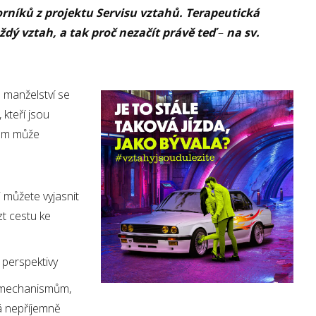
orníků z projektu Servisu vztahů. Terapeutická
dý vztah, a tak proč nezačít právě teď
–
na sv.
a manželství se
kteří jsou
vám může
 můžete vyjasnit
t cestu ke
í perspektivy
 mechanismům,
á nepříjemně