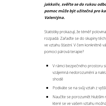
jakkoliv, svěřte se do rukou odb
pomoc může být užitečná pro kaž
Valentýna.
Statistiky prokazují, že téměř polovin
rozpadá. Zařaďte se do skupiny těch, 
ve vztahu šťastní. V čem konkrétně 
pomoci párová terapie?
V rámci bezpečného prostoru si
vzájemná nedorozumění a naléz
shodě
Podíváte se na svůj vztah z vyšš
Naučíte se porozumět hlubším
které se ve vašem vztahu možn