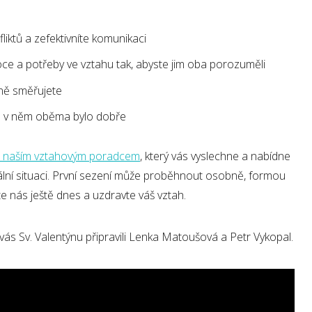
fliktů a zefektivníte komunikaci
e a potřeby ve vztahu tak, abyste jim oba porozuměli
čně směřujete
ám v něm oběma bylo dobře
 s naším vztahovým poradcem
, který vás vyslechne a nabídne
ální situaci. První sezení může proběhnout osobně, formou
te nás ještě dnes a uzdravte váš vztah.
 vás Sv. Valentýnu připravili Lenka Matoušová a Petr Vykopal.