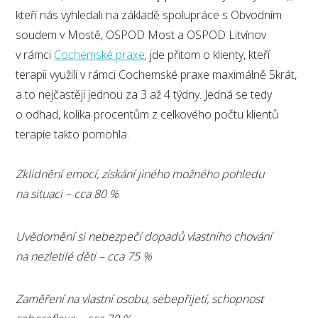
kteří nás vyhledali na základě spolupráce s Obvodním
soudem v Mostě, OSPOD Most a OSPOD Litvínov
v rámci
Cochemské praxe
; jde přitom o klienty, kteří
terapii využili v rámci Cochemské praxe maximálně 5krát,
a to nejčastěji jednou za 3 až 4 týdny. Jedná se tedy
o odhad, kolika procentům z celkového počtu klientů
terapie takto pomohla.
Zklidnění emocí, získání jiného možného pohledu
na situaci – cca 80 %
Uvědomění si nebezpečí dopadů vlastního chování
na nezletilé děti – cca 75 %
Zaměření na vlastní osobu, sebepřijetí, schopnost