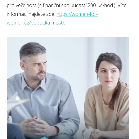
pro veřejnost (s finanční spoluúčastí 200 Kč/hod.). Více
informací najdete zde:
https://women-for-
women.cz/pobocka-most/
.