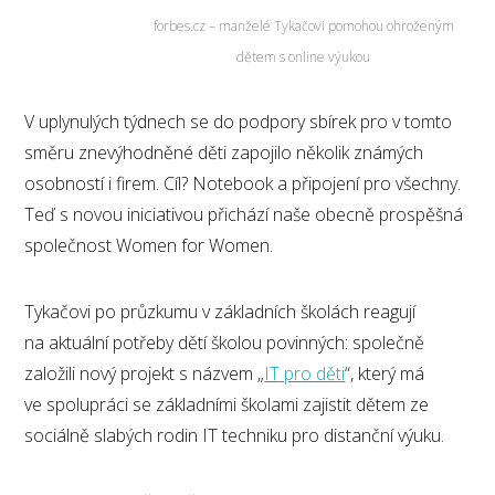
forbes.cz – manželé Tykačovi pomohou ohroženým
dětem s online výukou
V uplynulých týdnech se do podpory sbírek pro v tomto
směru znevýhodněné děti zapojilo několik známých
osobností i firem. Cíl? Notebook a připojení pro všechny.
Teď s novou iniciativou přichází naše obecně prospěšná
společnost Women for Women.
Tykačovi po průzkumu v základních školách reagují
na aktuální potřeby dětí školou povinných: společně
založili nový projekt s názvem „
IT pro děti
“, který má
ve spolupráci se základními školami zajistit dětem ze
sociálně slabých rodin IT techniku pro distanční výuku.