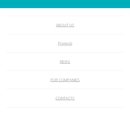
ABOUT US
Projects
NEWS
FOR COMPANIES
CONTACTS
EN
© 2013 - 2026 WOMEN FOR WOMEN