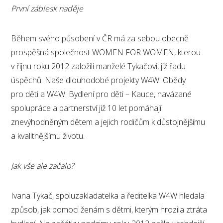
První záblesk naděje
Během svého působení v ČR má za sebou obecně
prospěšná společnost WOMEN FOR WOMEN, kterou
v říjnu roku 2012 založili manželé Tykačovi, již řadu
úspěchů. Naše dlouhodobé projekty W4W: Obědy
pro děti a W4W: Bydlení pro děti – Kauce, navázané
spolupráce a partnerství již 10 let pomáhají
znevýhodněným dětem a jejich rodičům k důstojnějšímu
a kvalitnějšímu životu.
Jak vše ale začalo?
Ivana Tykač, spoluzakladatelka a ředitelka W4W hledala
způsob, jak pomoci ženám s dětmi, kterým hrozila ztráta