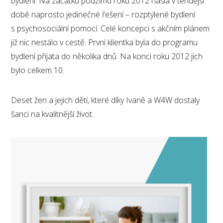
bydlení. Na začátku podzimu roku 2012 našla v tehdejší
době naprosto jedinečné řešení – rozptýlené bydlení
s psychosociální pomocí. Celé koncepci s akčním plánem
již nic nestálo v cestě. První klientka byla do programu
bydlení přijata do několika dnů. Na konci roku 2012 jich
bylo celkem 10.
Deset žen a jejich dětí, které díky Ivaně a W4W dostaly
šanci na kvalitnější život.