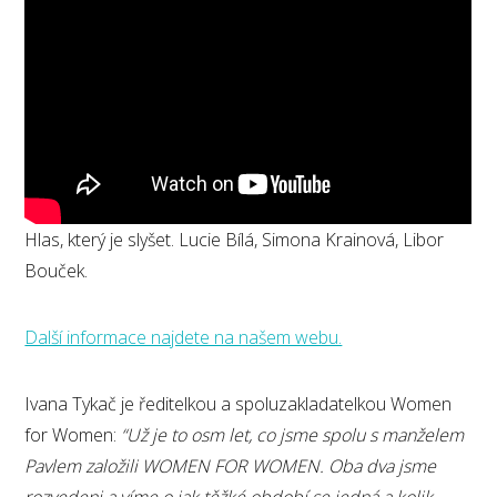
Hlas, který je slyšet. Lucie Bílá, Simona Krainová, Libor
Bouček.
Další informace najdete na našem webu.
Ivana Tykač je ředitelkou a spoluzakladatelkou Women
for Women:
“Už je to osm let, co jsme spolu s manželem
Pavlem založili WOMEN FOR WOMEN. Oba dva jsme
rozvedeni a víme o jak těžké období se jedná a kolik