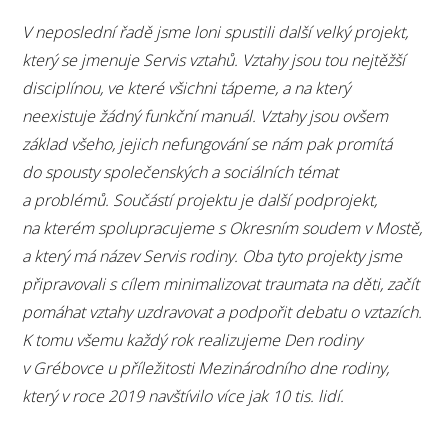
V neposlední řadě jsme loni spustili další velký projekt,
který se jmenuje Servis vztahů. Vztahy jsou tou nejtěžší
disciplínou, ve které všichni tápeme, a na který
neexistuje žádný funkční manuál. Vztahy jsou ovšem
základ všeho, jejich nefungování se nám pak promítá
do spousty společenských a sociálních témat
a problémů. Součástí projektu je další podprojekt,
na kterém spolupracujeme s Okresním soudem v Mostě,
a který má název Servis rodiny. Oba tyto projekty jsme
připravovali s cílem minimalizovat traumata na děti, začít
pomáhat vztahy uzdravovat a podpořit debatu o vztazích.
K tomu všemu každý rok realizujeme Den rodiny
v Grébovce u příležitosti Mezinárodního dne rodiny,
který v roce 2019 navštívilo více jak 10 tis. lidí.