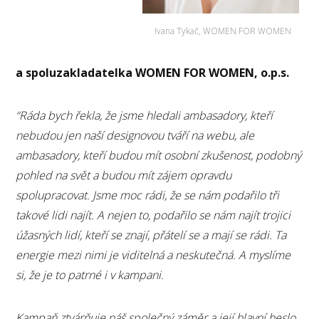
Ivana Tykač, WOMEN FOR WOMEN
a spoluzakladatelka WOMEN FOR WOMEN, o.p.s.
“Ráda bych řekla, že jsme hledali ambasadory, kteří
nebudou jen naší designovou tváří na webu, ale
ambasadory, kteří budou mít osobní zkušenost, podobný
pohled na svět a budou mít zájem opravdu
spolupracovat. Jsme moc rádi, že se nám podařilo tři
takové lidi najít. A nejen to, podařilo se nám najít trojici
úžasných lidí, kteří se znají, přátelí se a mají se rádi. Ta
energie mezi nimi je viditelná a neskutečná. A myslíme
si, že je to patrné i v kampani.
Kampaň ztvárňuje náš společný záměr a její hlavní heslo