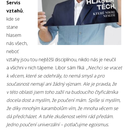
Servis
vztahů
,
kde se
stane
hlasem
nás všech,
neboť
vztahy jsou tou nejtěžší disciplínou, nikdo nás je neučil
a všichni v nich tápeme. Libor sám říká:
„Nechci se vracet
k věcem, které se odehrály, to nemá smysl a pro
současnost nemají ani žádný význam. Ale je pravda, že
v této oblasti jsem toho zažil na budoucího čtyřicátníka
docela dost a myslím, že poučení mám. Spíše si myslím,
že díky mnohým karambolům vím, že mnoha věcem se
dá předcházet. A tuhle zkušenost velmi rád předám.
Jedno poučení univerzální – potlačujme egoismus.