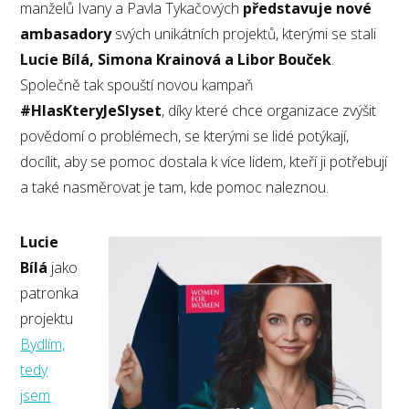
manželů Ivany a Pavla Tykačových
představuje nové
ambasadory
svých unikátních projektů, kterými se stali
Lucie Bílá, Simona Krainová a Libor Bouček
.
Společně tak spouští novou kampaň
#HlasKteryJeSlyset
, díky které chce organizace zvýšit
povědomí o problémech, se kterými se lidé potýkají,
docílit, aby se pomoc dostala k více lidem, kteří ji potřebují
a také nasměrovat je tam, kde pomoc naleznou.
Lucie
Bílá
jako
patronka
projektu
Bydlím,
tedy
jsem