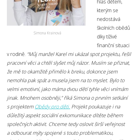
hlas dětem,
kterým se
nedostává
školních obědů
Simona Krainová
díky tíživé
finanční situaci
v rodině.
“Můj manžel Karel mi ukázal spot projektu, řešil
pracovní věci a chtěl slyšet můj názor. Musím se přiznat,
že mě to okamžitě přimělo k breku, dokonce jsem
nemohla pak spát a musela jsem na to myslet. Bylo to
velmi emotivní, jako máma dvou dětí tyhle věci vnímám
jinak. Mnohem osobněji,” říká Simona o prvním setkání
s projektem
Obědy pro děti.
Projekt poukazuje i na
důležitý aspekt sociální exkomunikace dítěte během
společných aktivit. Chceme tedy oslovit širší veřejnost
a odbourat mýty spojené s touto problematikou,