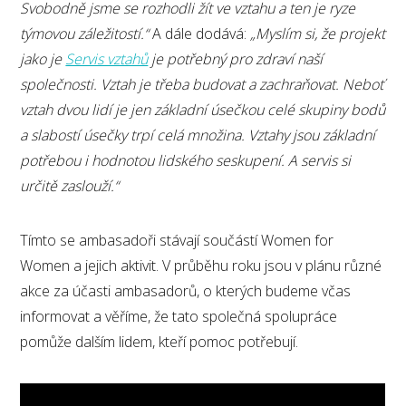
Svobodně jsme se rozhodli žít ve vztahu a ten je ryze
týmovou záležitostí.“
A dále dodává:
„Myslím si, že projekt
jako je
Servis vztahů
je potřebný pro zdraví naší
společnosti. Vztah je třeba budovat a zachraňovat. Neboť
vztah dvou lidí je jen základní úsečkou celé skupiny bodů
a slabostí úsečky trpí celá množina. Vztahy jsou základní
potřebou i hodnotou lidského seskupení. A servis si
určitě zaslouží.“
Tímto se ambasadoři stávají součástí Women for
Women a jejich aktivit. V průběhu roku jsou v plánu různé
akce za účasti ambasadorů, o kterých budeme včas
informovat a věříme, že tato společná spolupráce
pomůže dalším lidem, kteří pomoc potřebují.