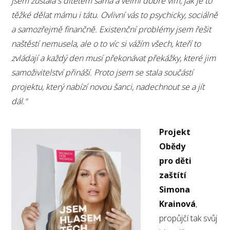
jsem zůstala s dítětem sama a velmi dobře vím, jak je to
těžké dělat mámu i tátu. Ovlivní vás to psychicky, sociálně
a samozřejmě finančně. Existenční problémy jsem řešit
naštěstí nemusela, ale o to víc si vážím všech, kteří to
zvládají a každý den musí překonávat překážky, které jim
samoživitelství přináší. Proto jsem se stala součástí
projektu, který nabízí novou šanci, nadechnout se a jít
dál.“
Projekt
Obědy
pro děti
zaštítí
Simona
Krainová
,
propůjčí tak svůj