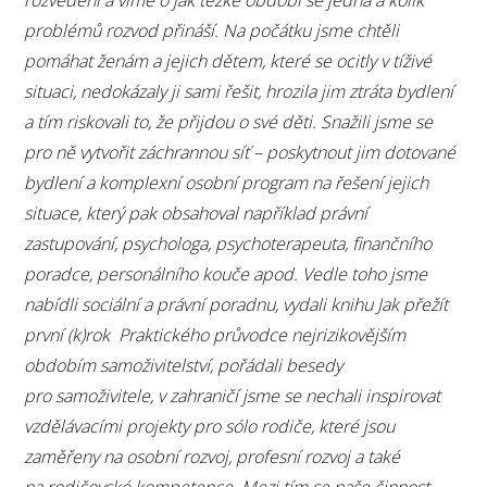
problémů rozvod přináší. Na počátku jsme chtěli
pomáhat ženám a jejich dětem, které se ocitly v tíživé
situaci, nedokázaly ji sami řešit, hrozila jim ztráta bydlení
a tím riskovali to, že přijdou o své děti. Snažili jsme se
pro ně vytvořit záchrannou síť – poskytnout jim dotované
bydlení a komplexní osobní program na řešení jejich
situace, který pak obsahoval například právní
zastupování, psychologa, psychoterapeuta, finančního
poradce, personálního kouče apod. Vedle toho jsme
nabídli sociální a právní poradnu, vydali knihu Jak přežít
první (k)rok Praktického průvodce nejrizikovějším
obdobím samoživitelství, pořádali besedy
pro samoživitele, v zahraničí jsme se nechali inspirovat
vzdělávacími projekty pro sólo rodiče, které jsou
zaměřeny na osobní rozvoj, profesní rozvoj a také
na rodičovské kompetence. Mezi tím se naše činnost