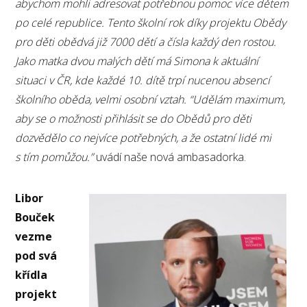
abychom mohli adresovat potřebnou pomoc více dětem
po celé republice. Tento školní rok díky projektu Obědy
pro děti obědvá již 7000 dětí a čísla každý den rostou.
Jako matka dvou malých dětí má Simona k aktuální
situaci v ČR, kde každé 10. dítě trpí nucenou absencí
školního oběda, velmi osobní vztah. “Udělám maximum,
aby se o možnosti přihlásit se do Obědů pro děti
dozvědělo co nejvíce potřebných, a že ostatní lidé mi
s tím pomůžou.”
uvádí naše nová ambasadorka.
Libor
Bouček
vezme
pod svá
křídla
projekt