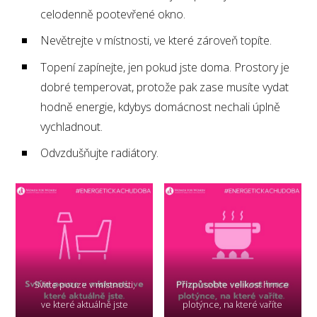
celodenně pootevřené okno.
Nevětrejte v místnosti, ve které zároveň topíte.
Topení zapínejte, jen pokud jste doma. Prostory je
dobré temperovat, protože pak zase musíte vydat
hodně energie, kdybys domácnost nechali úplně
vychladnout.
Odvzdušňujte radiátory.
Sviťte pouze v místnosti,
Přizpůsobte velikost hrnce
ve které aktuálně jste
plotýnce, na které vaříte