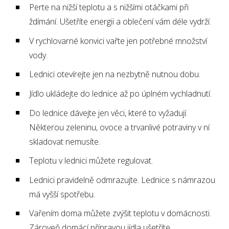
Perte na nižší teplotu a s nižšími otáčkami při
ždímání. Ušetříte energii a oblečení vám déle vydrží.
V rychlovarné konvici vařte jen potřebné množství
vody.
Lednici otevírejte jen na nezbytně nutnou dobu.
Jídlo ukládejte do lednice až po úplném vychladnutí.
Do lednice dávejte jen věci, které to vyžadují.
Některou zeleninu, ovoce a trvanlivé potraviny v ní
skladovat nemusíte.
Teplotu v lednici můžete regulovat.
Lednici pravidelně odmrazujte. Lednice s námrazou
má vyšší spotřebu.
Vařením doma můžete zvýšit teplotu v domácnosti.
Zároveň domácí přípravou jídla ušetříte.