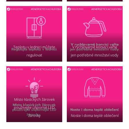
Teplotu v lednici můžete
V rychlovarné konvici vařte
regulovat
jen potřebné množství vody
Místo klasických žárovek
používejte úsporné LED
žárovky
Noste i doma teplé oblečení