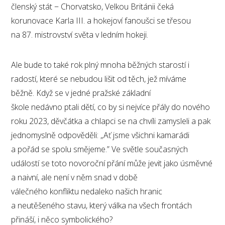
členský stát − Chorvatsko, Velkou Británii čeká
korunovace Karla III. a hokejoví fanoušci se třesou
na 87. mistrovství světa v ledním hokeji.
Ale bude to také rok plný mnoha běžných starostí i
radostí, které se nebudou lišit od těch, jež míváme
běžně. Když se v jedné pražské základní
škole nedávno ptali dětí, co by si nejvíce přály do nového
roku 2023, děvčátka a chlapci se na chvíli zamysleli a pak
jednomyslně odpověděli: „Ať jsme všichni kamarádi
a pořád se spolu smějeme.” Ve světle současných
událostí se toto novoroční přání může jevit jako úsměvné
a naivní, ale není v něm snad v době
válečného konfliktu nedaleko našich hranic
a neutěšeného stavu, který válka na všech frontách
přináší, i něco symbolického?