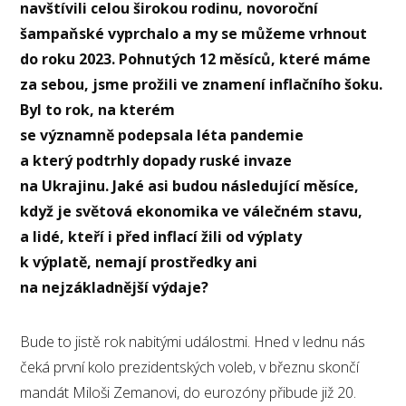
navštívili celou širokou rodinu, novoroční
šampaňské vyprchalo a my se můžeme vrhnout
do roku 2023. Pohnutých 12 měsíců, které máme
za sebou, jsme prožili ve znamení inflačního šoku.
Byl to rok, na kterém
se významně podepsala léta pandemie
a který podtrhly dopady ruské invaze
na Ukrajinu. Jaké asi budou následující měsíce,
když je světová ekonomika ve válečném stavu,
a lidé, kteří i před inflací žili od výplaty
k výplatě, nemají prostředky ani
na nejzákladnější výdaje?
Bude to jistě rok nabitými událostmi. Hned v lednu nás
čeká první kolo prezidentských voleb, v březnu skončí
mandát Miloši Zemanovi, do eurozóny přibude již 20.