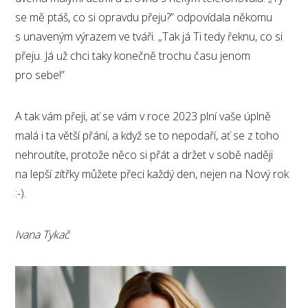
se mě ptáš, co si opravdu přeju?” odpovídala někomu
s unaveným výrazem ve tváři. „Tak já Ti tedy řeknu, co si
přeju. Já už chci taky konečně trochu času jenom
pro sebe!”
A tak vám přeji, ať se vám v roce 2023 plní vaše úplně
malá i ta větší přání, a když se to nepodaří, ať se z toho
nehroutíte, protože něco si přát a držet v sobě naději
na lepší zítřky můžete přeci každý den, nejen na Nový rok
:-).
Ivana Tykač