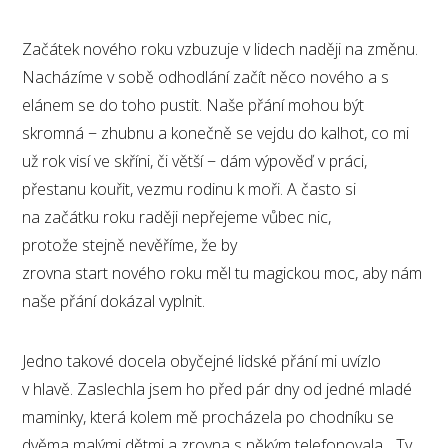
Začátek nového roku vzbuzuje v lidech naději na změnu.
Nacházíme v sobě odhodlání začít něco nového a s
elánem se do toho pustit. Naše přání mohou být
skromná − zhubnu a konečně se vejdu do kalhot, co mi
už rok visí ve skříni, či větší − dám výpověď v práci,
přestanu kouřit, vezmu rodinu k moři. A často si
na začátku roku raději nepřejeme vůbec nic,
protože stejně nevěříme, že by
zrovna start nového roku měl tu magickou moc, aby nám
naše přání dokázal vyplnit.
Jedno takové docela obyčejné lidské přání mi uvízlo
v hlavě. Zaslechla jsem ho před pár dny od jedné mladé
maminky, která kolem mě procházela po chodníku se
dvěma malými dětmi a zrovna s někým telefonovala. „Ty