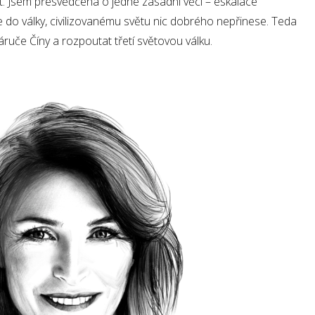
t. Jsem přesvědčena o jedné zásadní věci – eskalace
 se do války, civilizovanému světu nic dobrého nepřinese. Teda
če Číny a rozpoutat třetí světovou válku.