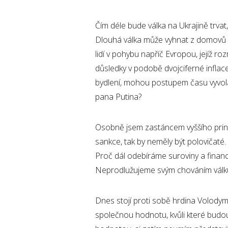
Čím déle bude válka na Ukrajině trvat,
Dlouhá válka může vyhnat z domovů da
lidí v pohybu napříč Evropou, jejíž r
důsledky v podobě dvojciferné infla
bydlení, mohou postupem času vyvol
pana Putina?
Osobně jsem zastáncem vyššího princ
sankce, tak by neměly být polovičaté
Proč dál odebíráme suroviny a finan
Neprodlužujeme svým chováním válku
Dnes stojí proti sobě hrdina Volodymyr
společnou hodnotu, kvůli které budou