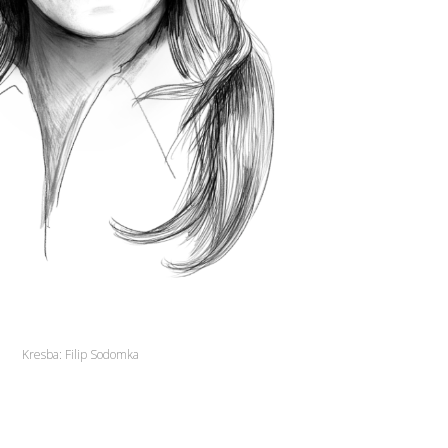
Kresba: Filip Sodomka