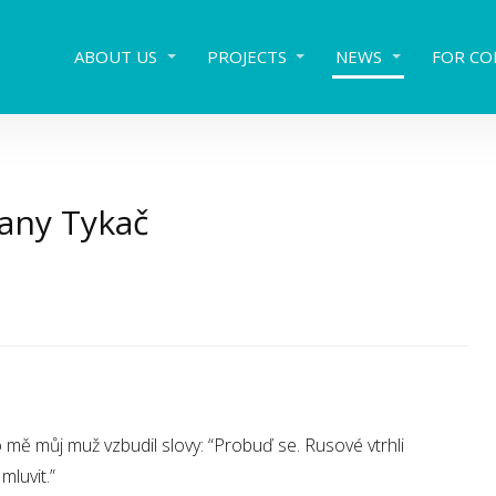
ABOUT US
PROJECTS
NEWS
FOR CO
vany Tykač
 mě můj muž vzbudil slovy: “Probuď se. Rusové vtrhli
mluvit.”