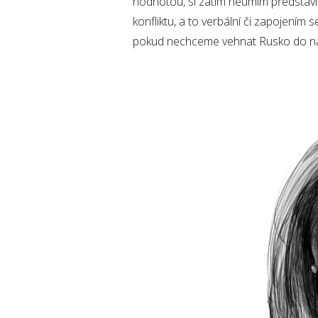
hodnotou, si zatím neumím představi
konfliktu, a to verbální či zapojením
pokud nechceme vehnat Rusko do náru