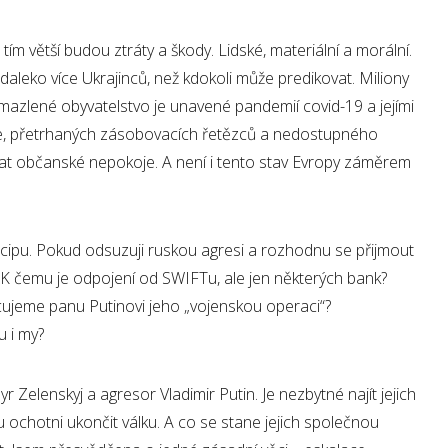
 tím větší budou ztráty a škody. Lidské, materiální a morální.
leko více Ukrajinců, než kdokoli může predikovat. Miliony
ozmazlené obyvatelstvo je unavené pandemií covid-19 a jejími
ce, přetrhaných zásobovacích řetězců a nedostupného
at občanské nepokoje. A není i tento stav Evropy záměrem
ipu. Pokud odsuzuji ruskou agresi a rozhodnu se přijmout
. K čemu je odpojení od SWIFTu, ale jen některých bank?
cujeme panu Putinovi jeho „vojenskou operaci“?
 i my?
 Zelenskyj a agresor Vladimir Putin. Je nezbytné najít jejich
 ochotni ukončit válku. A co se stane jejich společnou