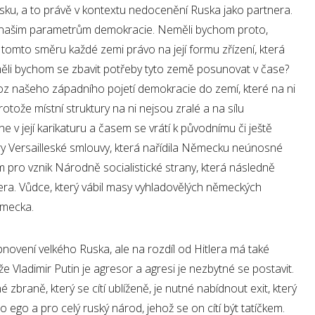
sku, a to právě v kontextu nedocenění Ruska jako partnera.
 našim parametrům demokracie. Neměli bychom proto,
 tomto směru každé zemi právo na její formu zřízení, která
Neměli bychom se zbavit potřeby tyto země posunovat v čase?
ývoz našeho západního pojetí demokracie do zemí, které na ni
otože místní struktury na ni nejsou zralé a na sílu
v její karikaturu a časem se vrátí k původnímu či ještě
 Versailleské smlouvy, která nařídila Německu neúnosné
 pro vznik Národně socialistické strany, která následně
era. Vůdce, který vábil masy vyhladovělých německých
ěmecka.
bnovení velkého Ruska, ale na rozdíl od Hitlera má také
e Vladimir Putin je agresor a agresi je nezbytné se postavit.
é zbraně, který se cítí ublíženě, je nutné nabídnout exit, který
 ego a pro celý ruský národ, jehož se on cítí být tatíčkem.