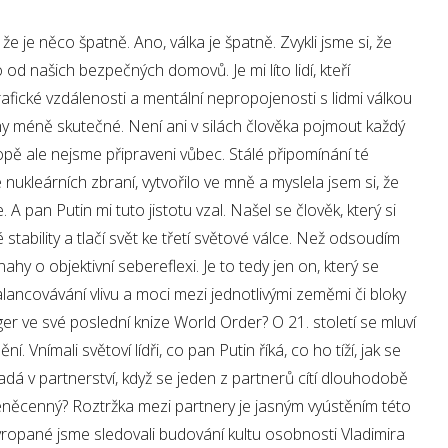
e je něco špatně. Ano, válka je špatně. Zvykli jsme si, že
 od našich bezpečných domovů. Je mi líto lidí, kteří
rafické vzdálenosti a mentální nepropojenosti s lidmi válkou
hy méně skutečné. Není ani v silách člověka pojmout každý
opě ale nejsme připraveni vůbec. Stálé připomínání té
e nukleárních zbraní, vytvořilo ve mně a myslela jsem si, že
A pan Putin mi tuto jistotu vzal. Našel se člověk, který si
stability a tlačí svět ke třetí světové válce. Než odsoudím
ahy o objektivní sebereflexi. Je to tedy jen on, který se
lancovávání vlivu a moci mezi jednotlivými zeměmi či bloky
ger ve své poslední knize World Order? O 21. století se mluví
. Vnímali světoví lídři, co pan Putin říká, co ho tíží, jak se
dá v partnerství, když se jeden z partnerů cítí dlouhodobě
éněcenný? Roztržka mezi partnery je jasným vyústěním této
opané jsme sledovali budování kultu osobnosti Vladimira