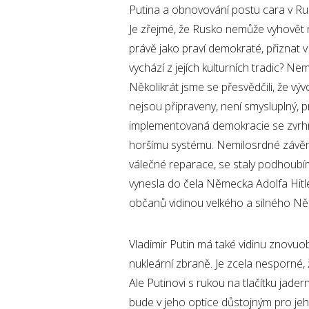
Putina a obnovování postu cara v Ru
Je zřejmé, že Rusko nemůže vyhovět
právě jako praví demokraté, přiznat v
vychází z jejích kulturních tradic? 
Několikrát jsme se přesvědčili, že v
nejsou připraveny, není smysluplný, pr
implementovaná demokracie se zvrhne 
horšímu systému. Nemilosrdné závěry
válečné reparace, se staly podhoubím
vynesla do čela Německa Adolfa Hitl
občanů vidinou velkého a silného N
Vladimir Putin má také vidinu znovuo
nukleární zbraně. Je zcela nesporné, ž
Ale Putinovi s rukou na tlačítku jadern
bude v jeho optice důstojným pro jeho