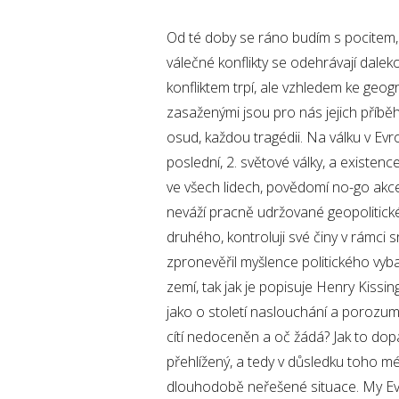
Od té doby se ráno budím s pocitem, ž
válečné konflikty se odehrávají daleko
konfliktem trpí, ale vzhledem ke geog
zasaženými jsou pro nás jejich příbě
osud, každou tragédii. Na válku v Evr
poslední, 2. světové války, a existenc
ve všech lidech, povědomí no-go akce. 
neváží pracně udržované geopolitické 
druhého, kontroluji své činy v rámci sn
zpronevěřil myšlence politického vyba
zemí, tak jak je popisuje Henry Kissin
jako o století naslouchání a porozumění
cítí nedoceněn a oč žádá? Jak to dopa
přehlížený, a tedy v důsledku toho m
dlouhodobě neřešené situace. My Evr