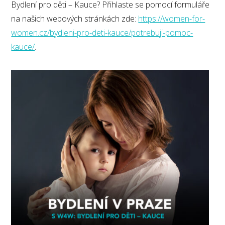
Bydlení pro děti – Kauce? Přihlaste se pomocí formuláře
na našich webových stránkách zde:
https://women-for-
women.cz/bydleni-pro-deti-kauce/potrebuji-pomoc-
kauce/
.