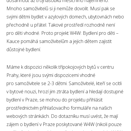
dosáhnout až trojnásobku měsíčního nájemného.
Mnoho samoživitelů si ji nemůže dovolit. Musí pak se
svými dětmi bydlet v azylových domech, ubytovnách nebo
přechodně u přátel. Takové prostředí rozhodně není
pro děti vhodné. Proto projekt W4W: Bydlení pro děti –
Kauce pomáhá samoživitelům a jejich dětem zajistit
důstojné bydlení.
Máme k dispozici několik třípokojových bytů v centru
Prahy, které jsou svými dispozicemi vhodné
pro samoživitele se 2-3 dětmi. Samoživitelé, kteří se ocitli
v bytové nouzi, hrozí jim ztráta bydlení a hledají dostupné
bydlení v Praze, se mohou do projektu přihlásit
prostřednictvím přihlašovacího formuláře na našich
webových stránkách. Do dotazníku musí uvést, že mají
zájem o bydlení v Praze poskytované W4W (nikoli pouze