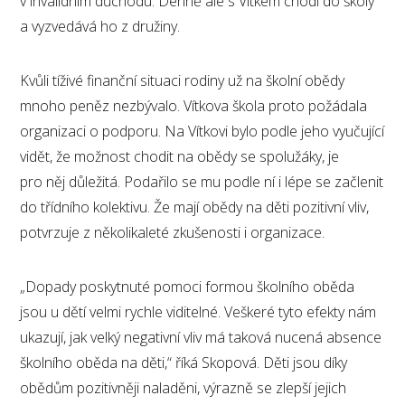
v invalidním důchodu. Denně ale s Vítkem chodí do školy
a vyzvedává ho z družiny.
Kvůli tíživé finanční situaci rodiny už na školní obědy
mnoho peněz nezbývalo. Vítkova škola proto požádala
organizaci o podporu. Na Vítkovi bylo podle jeho vyučující
vidět, že možnost chodit na obědy se spolužáky, je
pro něj důležitá. Podařilo se mu podle ní i lépe se začlenit
do třídního kolektivu. Že mají obědy na děti pozitivní vliv,
potvrzuje z několikaleté zkušenosti i organizace.
„Dopady poskytnuté pomoci formou školního oběda
jsou u dětí velmi rychle viditelné. Veškeré tyto efekty nám
ukazují, jak velký negativní vliv má taková nucená absence
školního oběda na děti,“ říká Skopová. Děti jsou díky
obědům pozitivněji naladěni, výrazně se zlepší jejich