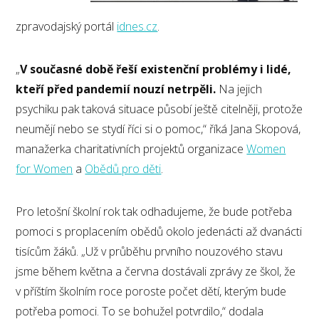
zpravodajský portál
idnes.cz
.
„
V současné době řeší existenční problémy i lidé,
kteří před pandemií nouzí netrpěli.
Na jejich
psychiku pak taková situace působí ještě citelněji, protože
neumějí nebo se stydí říci si o pomoc,“ říká Jana Skopová,
manažerka charitativních projektů organizace
Women
for Women
a
Obědů pro děti
.
Pro letošní školní rok tak odhadujeme, že bude potřeba
pomoci s proplacením obědů okolo jedenácti až dvanácti
tisícům žáků. „Už v průběhu prvního nouzového stavu
jsme během května a června dostávali zprávy ze škol, že
v příštím školním roce poroste počet dětí, kterým bude
potřeba pomoci. To se bohužel potvrdilo,“ dodala