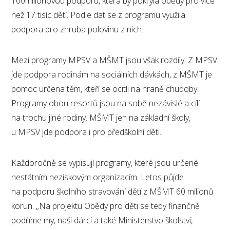
100milionovou podporu, která by pokryla obědy pro více
než 17 tisíc dětí. Podle dat se z programu využila
podpora pro zhruba polovinu z nich.
Mezi programy MPSV a MŠMT jsou však rozdíly. Z MPSV
jde podpora rodinám na sociálních dávkách, z MŠMT je
pomoc určena těm, kteří se ocitli na hraně chudoby.
Programy obou resortů jsou na sobě nezávislé a cílí
na trochu jiné rodiny. MŠMT jen na základní školy,
u MPSV jde podpora i pro předškolní děti.
Každoročně se vypisují programy, které jsou určené
nestátním neziskovým organizacím. Letos půjde
na podporu školního stravování dětí z MŠMT 60 milionů
korun. „Na projektu Obědy pro děti se tedy finančně
podílíme my, naši dárci a také Ministerstvo školství,