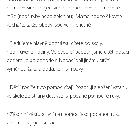
doma většinou nejedí vůbec, nebo ve velmi omezené
míře (např. ryby nebo zeleninu). Máme hodně šikovné
kuchaře, takže obědy jsou velmi chutné.
• Sledujeme hlavně docházku dítěte do školy,
neomluvené hodiny. Ve dvou případech jsme dítěti dotaci
odebrali a po dohodě s Nadací dali jinému dítěti –
výměnou žáka a dodatkem smlouvy.
• Děti i rodiče tuto pomoc vítají. Pozoruji zlepšení vztahu
ke škole ze strany dětí, váží si podané pomocné ruky.
• Zákonní zástupci vnímají pomoc jako podanou ruku
a pomoc v jejich situaci.