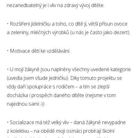
nezanedbatelný je i vliv na zdravý vývoj dítěte.
• Rozšíření jídelníčku a toho, co dítě jí, větší přísun ovoce
a zeleniny, mléčných výrobků (u nás je často jako dezert).
• Motivace dětí ke vzdělávání.
• U mojí žákyně jsou naplněny všechny uvedené kategorie
(uvedla jsem všude jedničku). Díky tomuto projektu se
vždy daří spolupráce s rodičem – a tím se zlepší
docházka i prospěch daného dítěte (nejsme v tom
najednou sami:-)) .
• Socializace má též velký vliv – daná žákyně nevypadne
z kolektivu – na obědě moji osmáci probírají školní