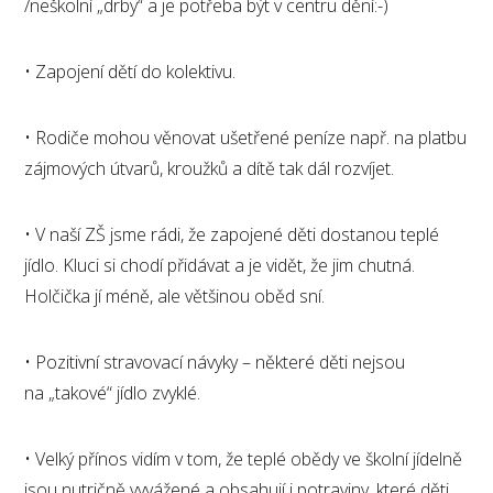
/neškolní „drby“ a je potřeba být v centru dění:-)
• Zapojení dětí do kolektivu.
• Rodiče mohou věnovat ušetřené peníze např. na platbu
zájmových útvarů, kroužků a dítě tak dál rozvíjet.
• V naší ZŠ jsme rádi, že zapojené děti dostanou teplé
jídlo. Kluci si chodí přidávat a je vidět, že jim chutná.
Holčička jí méně, ale většinou oběd sní.
• Pozitivní stravovací návyky – některé děti nejsou
na „takové“ jídlo zvyklé.
• Velký přínos vidím v tom, že teplé obědy ve školní jídelně
jsou nutričně vyvážené a obsahují i potraviny, které děti