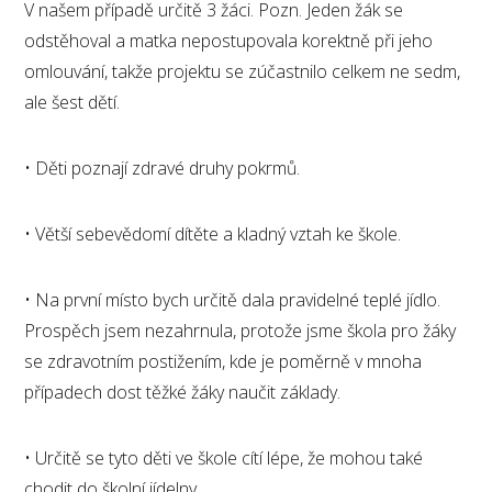
V našem případě určitě 3 žáci. Pozn. Jeden žák se
odstěhoval a matka nepostupovala korektně při jeho
omlouvání, takže projektu se zúčastnilo celkem ne sedm,
ale šest dětí.
• Děti poznají zdravé druhy pokrmů.
• Větší sebevědomí dítěte a kladný vztah ke škole.
• Na první místo bych určitě dala pravidelné teplé jídlo.
Prospěch jsem nezahrnula, protože jsme škola pro žáky
se zdravotním postižením, kde je poměrně v mnoha
případech dost těžké žáky naučit základy.
• Určitě se tyto děti ve škole cítí lépe, že mohou také
chodit do školní jídelny.