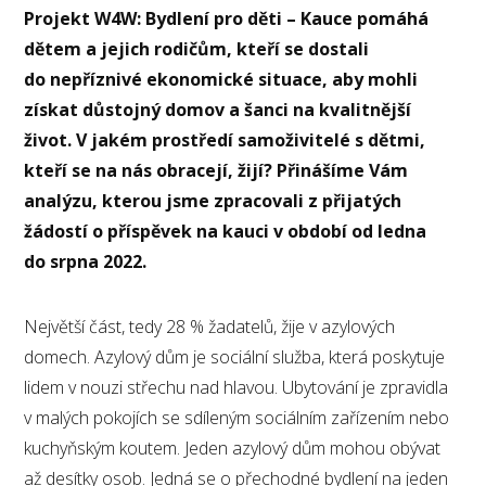
Projekt W4W: Bydlení pro děti – Kauce pomáhá
dětem a jejich rodičům, kteří se dostali
do nepříznivé ekonomické situace, aby mohli
získat důstojný domov a šanci na kvalitnější
život. V jakém prostředí samoživitelé s dětmi,
kteří se na nás obracejí, žijí? Přinášíme Vám
analýzu, kterou jsme zpracovali z přijatých
žádostí o příspěvek na kauci v období od ledna
do srpna 2022.
Největší část, tedy 28 % žadatelů, žije v azylových
domech. Azylový dům je sociální služba, která poskytuje
lidem v nouzi střechu nad hlavou. Ubytování je zpravidla
v malých pokojích se sdíleným sociálním zařízením nebo
kuchyňským koutem. Jeden azylový dům mohou obývat
až desítky osob. Jedná se o přechodné bydlení na jeden