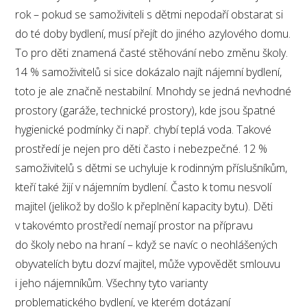
rok – pokud se samoživiteli s dětmi nepodaří obstarat si
do té doby bydlení, musí přejít do jiného azylového domu.
To pro děti znamená časté stěhování nebo změnu školy.
14 % samoživitelů si sice dokázalo najít nájemní bydlení,
toto je ale značně nestabilní. Mnohdy se jedná nevhodné
prostory (garáže, technické prostory), kde jsou špatné
hygienické podmínky či např. chybí teplá voda. Takové
prostředí je nejen pro děti často i nebezpečné. 12 %
samoživitelů s dětmi se uchyluje k rodinným příslušníkům,
kteří také žijí v nájemním bydlení. Často k tomu nesvolí
majitel (jelikož by došlo k přeplnění kapacity bytu). Děti
v takovémto prostředí nemají prostor na přípravu
do školy nebo na hraní – když se navíc o neohlášených
obyvatelích bytu dozví majitel, může vypovědět smlouvu
i jeho nájemníkům. Všechny tyto varianty
problematického bydlení, ve kterém dotázaní