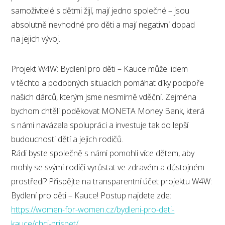
samoživitelé s dětmi žijí, mají jedno společné – jsou
absolutně nevhodné pro děti a mají negativní dopad
na jejich vývoj.
Projekt W4W: Bydlení pro děti – Kauce může lidem
v těchto a podobných situacích pomáhat díky podpoře
našich dárců, kterým jsme nesmírně vděční. Zejména
bychom chtěli poděkovat MONETA Money Bank, která
s námi navázala spolupráci a investuje tak do lepší
budoucnosti dětí a jejich rodičů.
Rádi byste společně s námi pomohli více dětem, aby
mohly se svými rodiči vyrůstat ve zdravém a důstojném
prostředí? Přispějte na transparentní účet projektu W4W:
Bydlení pro děti – Kauce! Postup najdete zde:
https://women-for-women.cz/bydleni-pro-deti-
kauce/chci-prispet/
.