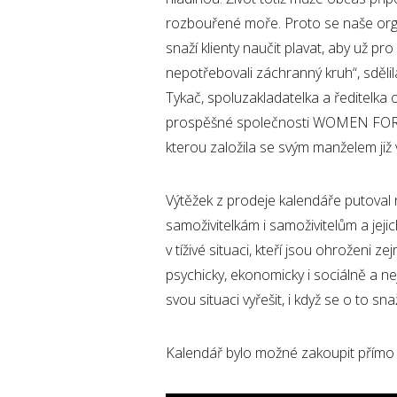
rozbouřené moře. Proto se naše or
snaží klienty naučit plavat, aby už pro 
nepotřebovali záchranný kruh“, sdělil
Tykač, spoluzakladatelka a ředitelka
prospěšné společnosti WOMEN F
kterou založila se svým manželem již
Výtěžek z prodeje kalendáře putoval
samoživitelkám i samoživitelům a jeji
v tíživé situaci, kteří jsou ohroženi z
psychicky, ekonomicky i sociálně a n
svou situaci vyřešit, i když se o to sna
Kalendář bylo možné zakoupit přímo