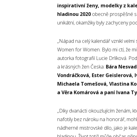
inspirativní ženy, modelky z kal
hladinou 2020
obecně prospěšné sp
unikátní, okamžiky byly zachyceny po
„Nápad na celý kalendář vznikl velmi 
Women for Women. Bylo mi ctí, že mi 
autorka fotografií Lucie Drlíková. Po
a krásných žen Česka:
Bára Nesvad
Vondráčková, Ester Geislerová, I
Michaela Tomešová, Vlastina Kou
a Věra Komárová a paní Ivana Tyk
„Díky dvanácti okouzlujícím ženám, kt
nafotily bez nároku na honorář, moh
nádherné mistrovské dílo, jako je ka
hladinou. Život totiž může občas při