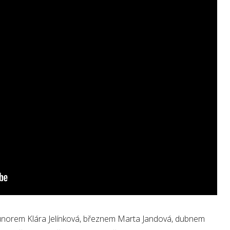
norem Klára Jelínková, březnem Marta Jandová, dubnem