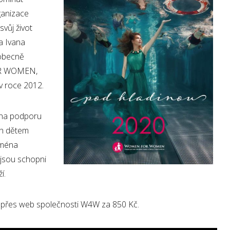
ganizace
svůj život
a Ivana
 obecně
OR WOMEN,
 v roce 2012.
 na podporu
ch dětem
ejména
ejsou schopni
ží.
 přes web společnosti W4W za 850 Kč.