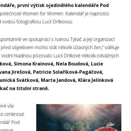
endáře, první výtisk ojedinělého kalendáře Pod
olečnosti Women for Women. Kalendář je naprosto
d vodou fotografkou Lucií Drlíkovou.
spontánně ve spolupráci s Ivanou Tykač a její organizací
před objektivem mohlo stát několik úžasných žen,“ sděluje
d vodní hladinou pózovalo Lucii Drlíkové několik odvážných
bová, Simona Krainová, Nela Boudová, Lucie
vana Jirešová, Patricie Solaříková-Pagáčová,
nická Svátková, Marta Jandová, Klára Jelínková
ač na titulní straně.
eré vše
lo vzniknout
lendář Pod
pomínat