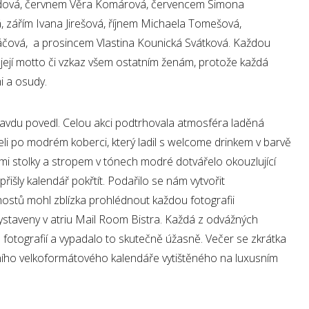
udová, červnem Věra Komárová, červencem Simona
 zářím Ivana Jirešová, říjnem Michaela Tomešová,
gáčová, a prosincem Vlastina Kounická Svátková. Každou
její motto či vzkaz všem ostatním ženám, protože každá
i a osudy.
avdu povedl. Celou akci podtrhovala atmosféra laděná
eli po modrém koberci, který ladil s welcome drinkem v barvě
mi stolky a stropem v tónech modré dotvářelo okouzlující
přišly kalendář pokřtít. Podařilo se nám vytvořit
 hostů mohl zblízka prohlédnout každou fotografii
ystaveny v atriu Mail Room Bistra. Každá z odvážných
 fotografií a vypadalo to skutečně úžasně. Večer se zkrátka
vního velkoformátového kalendáře vytištěného na luxusním