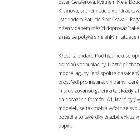
Ester Geislerová, květnem Nela Bo
Krainová, srpnem Lucie Vondráčková,
listopadem Patricie Solaříková – Pa
z žen v daném měsíci doprovází také 
z nás se potýká s nelehkými situacem
Křest kalendáře Pod hladinou se opr
do tónů vodní hladiny. Hosté přicház
modré laguny, jenž spolu s nasvícený
prostředí pro inspirativní dámy, které 
improvizovanou galerii a tak každý z
na obrazech formátu A1, které byly v
modelek, se tak mohla vyfotit se svou
povedl a to také díky dražbě exkluzi
papíře.