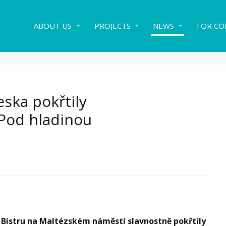
ABOUT US
PROJECTS
NEWS
FOR CO
eska pokřtily
 Pod hladinou
om Bistru na Maltézském náměstí slavnostně pokřtily