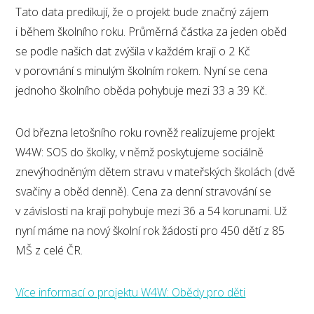
Tato data predikují, že o projekt bude značný zájem
i během školního roku. Průměrná částka za jeden oběd
se podle našich dat zvýšila v každém kraji o 2 Kč
v porovnání s minulým školním rokem. Nyní se cena
jednoho školního oběda pohybuje mezi 33 a 39 Kč.
Od března letošního roku rovněž realizujeme projekt
W4W: SOS do školky, v němž poskytujeme sociálně
znevýhodněným dětem stravu v mateřských školách (dvě
svačiny a oběd denně). Cena za denní stravování se
v závislosti na kraji pohybuje mezi 36 a 54 korunami. Už
nyní máme na nový školní rok žádosti pro 450 dětí z 85
MŠ z celé ČR.
Více informací o projektu W4W: Obědy pro děti