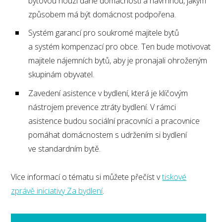
bytovou nouzi dané domácnosti a navrhnou, jakým
způsobem má být domácnost podpořena.
Systém garancí pro soukromé majitele bytů
a systém kompenzací pro obce. Ten bude motivovat
majitele nájemních bytů, aby je pronajali ohroženým
skupinám obyvatel.
Zavedení asistence v bydlení, která je klíčovým
nástrojem prevence ztráty bydlení. V rámci
asistence budou sociální pracovníci a pracovnice
pomáhat domácnostem s udržením si bydlení
ve standardním bytě.
Více informací o tématu si můžete přečíst v
tiskové
zprávě iniciativy Za bydlení
.