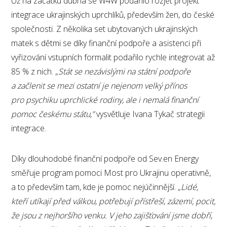
Už na začátku dubna se W4W podařilo rozjet projekt
integrace ukrajinských uprchlíků, především žen, do české
společnosti. Z několika set ubytovaných ukrajinských
matek s dětmi se díky finanční podpoře a asistenci při
vyřizování vstupních formalit podařilo rychle integrovat až
85 % z nich.
„Stát se nezávislými na státní podpoře
a začlenit se mezi ostatní je nejenom velký přínos
pro psychiku uprchlické rodiny, ale i nemalá finanční
pomoc českému státu,”
vysvětluje Ivana Tykač strategii
integrace.
Díky dlouhodobé finanční podpoře od Sev.en Energy
směřuje program pomoci Most pro Ukrajinu operativně,
a to především tam, kde je pomoc nejúčinnější. „
Lidé,
kteří utíkají před válkou, potřebují přístřeší, zázemí, pocit,
že jsou z nejhoršího venku. V jeho zajišťování jsme dobří,