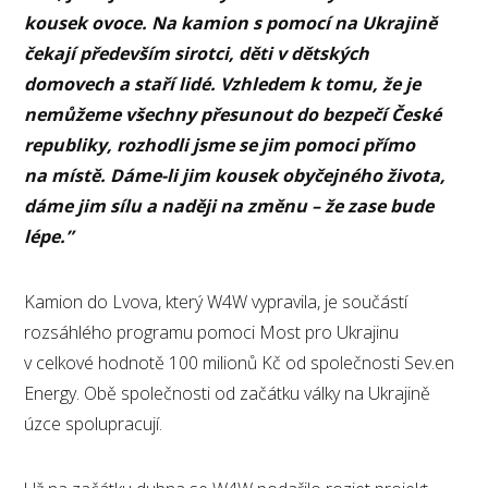
kousek ovoce. Na kamion s pomocí na Ukrajině
čekají především sirotci, děti v dětských
domovech a staří lidé. Vzhledem k tomu, že je
nemůžeme všechny přesunout do bezpečí České
republiky, rozhodli jsme se jim pomoci přímo
na místě. Dáme-li jim kousek obyčejného života,
dáme jim sílu a naději na změnu – že zase bude
lépe.”
Kamion do Lvova, který W4W vypravila, je součástí
rozsáhlého programu pomoci Most pro Ukrajinu
v celkové hodnotě 100 milionů Kč od společnosti Sev.en
Energy. Obě společnosti od začátku války na Ukrajině
úzce spolupracují.