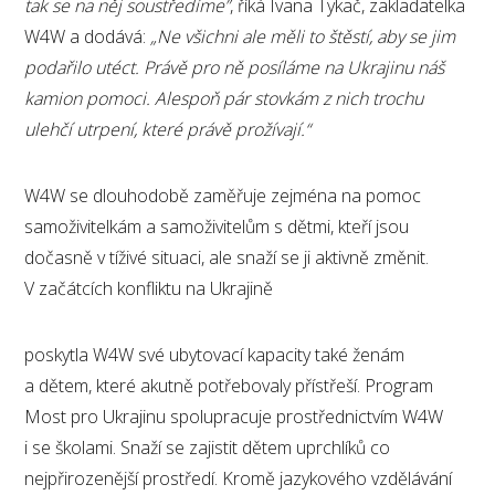
tak se na něj soustředíme”
, říká Ivana Tykač, zakladatelka
W4W a dodává:
„Ne všichni ale měli to štěstí, aby se jim
podařilo utéct. Právě pro ně posíláme na Ukrajinu náš
kamion pomoci. Alespoň pár stovkám z nich trochu
ulehčí utrpení, které právě prožívají.“
W4W se dlouhodobě zaměřuje zejména na pomoc
samoživitelkám a samoživitelům s dětmi, kteří jsou
dočasně v tíživé situaci, ale snaží se ji aktivně změnit.
V začátcích konfliktu na Ukrajině
poskytla W4W své ubytovací kapacity také ženám
a dětem, které akutně potřebovaly přístřeší. Program
Most pro Ukrajinu spolupracuje prostřednictvím W4W
i se školami. Snaží se zajistit dětem uprchlíků co
nejpřirozenější prostředí. Kromě jazykového vzdělávání