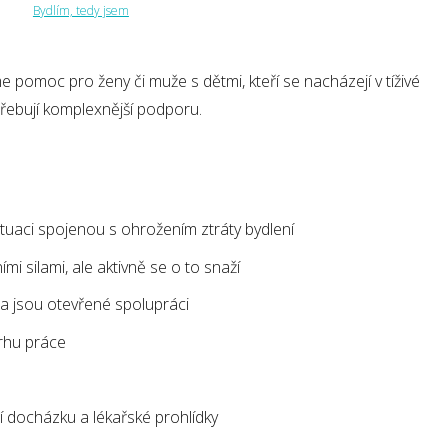
Bydlím, tedy jsem
e pomoc pro ženy či muže s dětmi, kteří se nacházejí v tíživé
otřebují komplexnější podporu.
situaci spojenou s ohrožením ztráty bydlení
ími silami, ale aktivně se o to snaží
 a jsou otevřené spolupráci
trhu práce
ní docházku a lékařské prohlídky