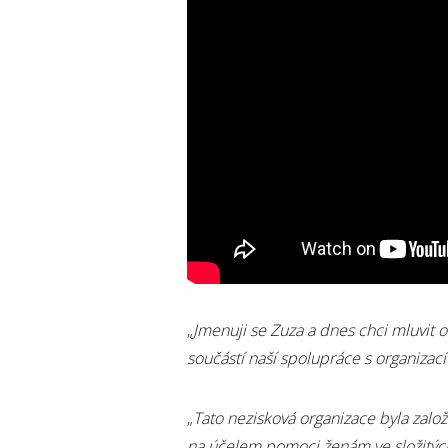
„
Jmenuji se Zuza a dnes chci mluvit
součástí naší spolupráce s organizac
„
Tato nezisková organizace byla založ
na účelem pomoci ženám ve složitých 