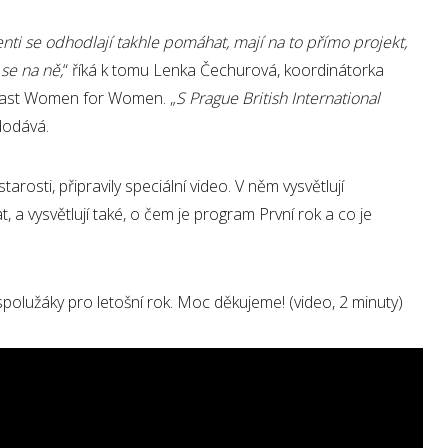
enti se odhodlají takhle pomáhat, mají na to přímo projekt,
se na ně,
“ říká k tomu Lenka Čechurová, koordinátorka
last Women for Women. „
S Prague British International
 dodává.
arosti, připravily speciální video. V něm vysvětlují
, a vysvětlují také, o čem je program První rok a co je
 spolužáky pro letošní rok. Moc děkujeme! (video, 2 minuty)