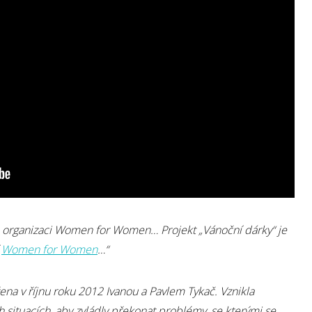
 o organizaci Women for Women… Projekt „Vánoční dárky“ je
í
Women for Women
…“
ena v říjnu roku 2012 Ivanou a Pavlem Tykač. Vznikla
situacích, aby zvládly překonat problémy, se kterými se