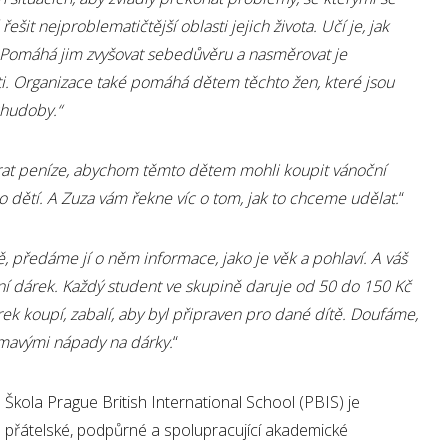
šit nejproblematičtější oblasti jejich života. Učí je, jak
. Pomáhá jim zvyšovat sebedůvěru a nasměrovat je
sti. Organizace také pomáhá dětem těchto žen, které jsou
chudoby.“
rat peníze, abychom těmto dětem mohli koupit vánoční
o dětí. A Zuza vám řekne víc o tom, jak to chceme udělat.
“
, předáme jí o něm informace, jako je věk a pohlaví. A váš
ní dárek. Každý student ve skupině daruje od 50 do 150 Kč
k koupí, zabalí, aby byl připraven pro dané dítě. Doufáme,
jímavými nápady na dárky.
“
Škola Prague British International School (PBIS) je
přátelské, podpůrné a spolupracující akademické