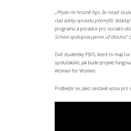
„
Přijde mi hrozně fajn, že mladí stud
nad dárky opravdu přemýšlí, skládají 
programu a poradce pro sociální ob
School spolupracujeme už dlouho
,“
Dvě studentky PBIS, které to mají na st
spolužákům, jak bude projekt fungovat
Women for Women.
Podívejte se, jako sestavili výzvu pro