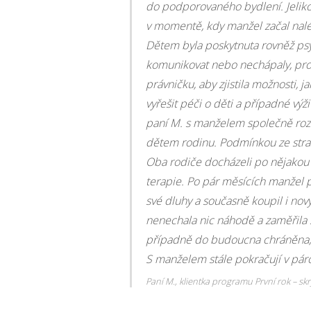
do podporovaného bydlení. Jelikož
v momentě, kdy manžel začal naléh
Dětem byla poskytnuta rovněž ps
komunikovat nebo nechápaly, proč 
právničku, aby zjistila možnosti, j
vyřešit péči o děti a případné výž
paní M. s manželem společně rozh
dětem rodinu. Podmínkou ze stran
Oba rodiče docházeli po nějakou
terapie. Po pár měsících manžel p
své dluhy a současně koupil i nov
nenechala nic náhodě a zaměřila 
případně do budoucna chráněna, 
S manželem stále pokračují v páro
Paní M., klientka programu První rok – s