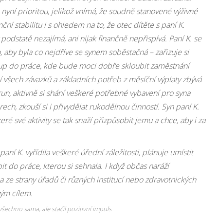
 nyní prioritou, jelikož vnímá, že soudně stanovené výživné
anční stabilitu i s ohledem na to, že otec dítěte s paní K.
podstatě nezajímá, ani nijak finančně nepřispívá. Paní K. se
, aby byla co nejdříve se synem soběstačná – zařizuje si
stup do práce, kde bude moci dobře skloubit zaměstnání
ení všech závazků a základních potřeb z měsíční výplaty zbývá
run, aktivně si shání veškeré potřebné vybavení pro syna
ch, zkouší si i přivydělat rukodělnou činností. Syn paní K.
eré své aktivity se tak snaží přizpůsobit jemu a chce, aby i za
í K. vyřídila veškeré úřední záležitosti, plánuje umístit
t do práce, kterou si sehnala. I když občas naráží
ze strany úřadů či různých institucí nebo zdravotnických
vým cílem.
všechno sama, ale stačil pozitivní impuls