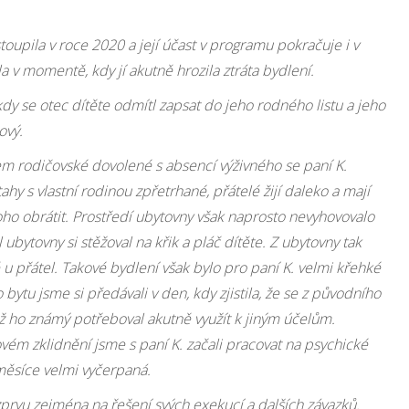
toupila v roce 2020 a její účast v programu pokračuje i v
a v momentě, kdy jí akutně hrozila ztráta bydlení.
kdy se otec dítěte odmítl zapsat do jeho rodného listu a jeho
ový.
 rodičovské dovolené s absencí výživného se paní K.
hy s vlastní rodinou zpřetrhané, přátelé žijí daleko a mají
koho obrátit. Prostředí ubytovny však naprosto nevyhovovalo
 ubytovny si stěžoval na křik a pláč dítěte. Z ubytovny tak
 u přátel. Takové bydlení však bylo pro paní K. velmi křehké
ytu jsme si předávali v den, kdy zjistila, že se z původního
ož ho známý potřeboval akutně využít k jiným účelům.
ovém zklidnění jsme s paní K. začali pracovat na psychické
í měsíce velmi vyčerpaná.
zprvu zejména na řešení svých exekucí a dalších závazků.