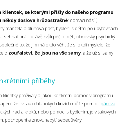
h klientek, se kterými přišly do našeho programu
ou někdy doslova hrůzostrašné
: domácí násilí,
y manžela a dluhová past, bydlení s dětmi po ubytovnách
sehnat práci právě kvůli péči o děti, obrovský psychický
 společné to, že jim málokdo věřil, že si okolí myslelo, že
zelo
zoufalství, že jsou na vše samy
, a že už si samy
nkrétními příběhy
co klientky prožívaly a jakou konkrétní pomoc v programu
vapeni, že i v takto hlubokých krizích může pomoci
párová
ických rad a kroků, nebo pomoci s bydlením, je v takových
jem, pochopení a znovunabytí sebedůvěry.