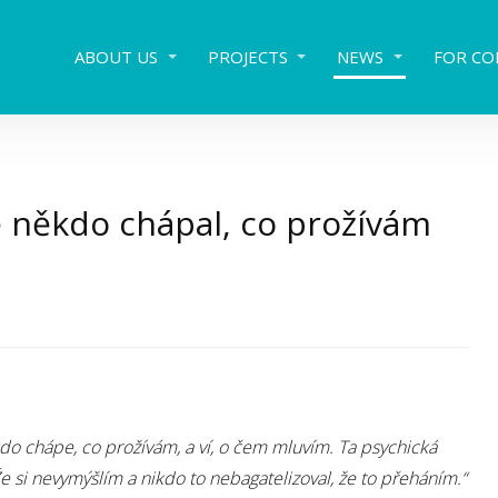
ABOUT US
PROJECTS
NEWS
FOR CO
ě někdo chápal, co prožívám
do chápe, co prožívám, a ví, o čem mluvím. Ta psychická
e si nevymýšlím a nikdo to nebagatelizoval, že to přeháním.“