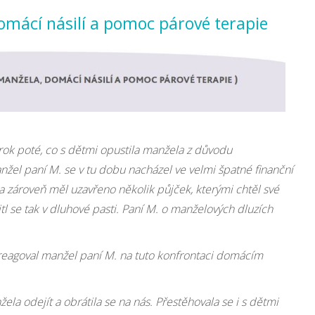
omácí násilí a pomoc párové terapie
rok poté, co s dětmi opustila manžela z důvodu
nžel paní M. se v tu dobu nacházel ve velmi špatné finanční
 a zároveň měl uzavřeno několik půjček, kterými chtěl své
citl se tak v dluhové pasti. Paní M. o manželových dluzích
 reagoval manžel paní M. na tuto konfrontaci domácím
la odejít a obrátila se na nás. Přestěhovala se i s dětmi