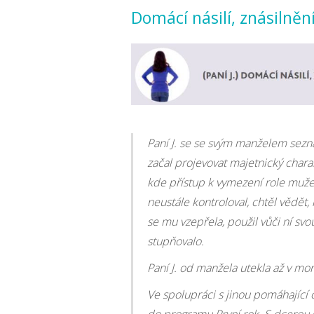
Domácí násilí, znásilně
Paní J. se se svým manželem sezn
začal projevovat majetnický charak
kde přístup k vymezení role muže 
neustále kontroloval, chtěl vědět,
se mu vzepřela, použil vůči ní svou
stupňovalo.
Paní J. od manžela utekla až v mo
Ve spolupráci s jinou pomáhající o
do programu První rok. S dcerou 