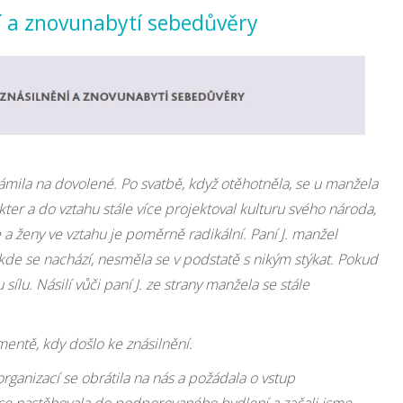
ní a znovunabytí sebedůvěry
ámila na dovolené. Po svatbě, když otěhotněla, se u manžela
ter a do vztahu stále více projektoval kulturu svého národa,
a ženy ve vztahu je poměrně radikální. Paní J. manžel
 kde se nachází, nesměla se v podstatě s nikým stýkat. Pokud
 sílu. Násilí vůči paní J. ze strany manžela se stále
mentě, kdy došlo ke znásilnění.
rganizací se obrátila na nás a požádala o vstup
se nastěhovala do podporovaného bydlení a začali jsme