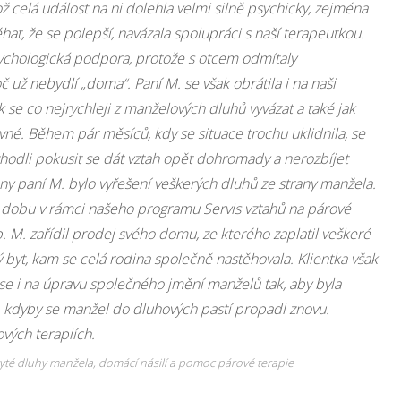
 celá událost na ni dolehla velmi silně psychicky, zejména
at, že se polepší, navázala spolupráci s naší terapeutkou.
ychologická podpora, protože s otcem odmítaly
už nebydlí „doma“. Paní M. se však obrátila i na naši
ak se co nejrychleji z manželových dluhů vyvázat a také jak
ivné. Během pár měsíců, kdy se situace trochu uklidnila, se
odli pokusit se dát vztah opět dohromady a nerozbíjet
y paní M. bylo vyřešení veškerých dluhů ze strany manžela.
 dobu v rámci našeho programu Servis vztahů na párové
. M. zařídil prodej svého domu, ze kterého zaplatil veškeré
ý byt, kam se celá rodina společně nastěhovala. Klientka však
se i na úpravu společného jmění manželů tak, aby byla
kdyby se manžel do dluhových pastí propadl znovu.
vých terapiích.
kryté dluhy manžela, domácí násilí a pomoc párové terapie