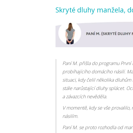
Skryté dluhy manžela, d
Paní M. přišla do programu První 
probíhajícího domácího násilí. Ma
situaci, kdy čelil několika dluhům
stále narůstající dluhy splácet. O
a závazcích nevěděla.
V momentě, kdy se vše provalilo,
násilím.
Paní M. se proto rozhodla od manže