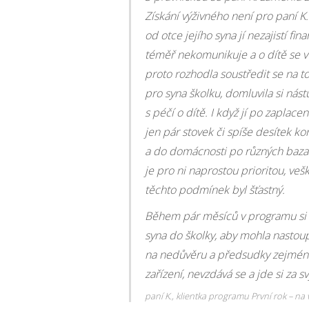
Získání výživného není pro paní K.
od otce jejího syna jí nezajistí fin
téměř nekomunikuje a o dítě se v 
proto rozhodla soustředit se na to
pro syna školku, domluvila si ná
s péčí o dítě. I když jí po zaplac
jen pár stovek či spíše desítek ko
a do domácnosti po různých bazare
je pro ni naprostou prioritou, vešk
těchto podmínek byl šťastný.
Během pár měsíců v programu si pan
syna do školky, aby mohla nastoupi
na nedůvěru a předsudky zejména 
zařízení, nevzdává se a jde si za s
paní K., klientka programu První rok – na 