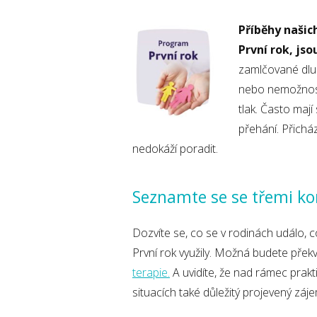
Příběhy našic
První rok, js
zamlčované dluh
nebo nemožnost 
tlak. Často mají
přehání. Přichá
nedokáží poradit.
Seznamte se se třemi ko
Dozvíte se, co se v rodinách událo, 
První rok využily. Možná budete přek
terapie.
A uvidíte, že nad rámec prakt
situacích také důležitý projevený zá