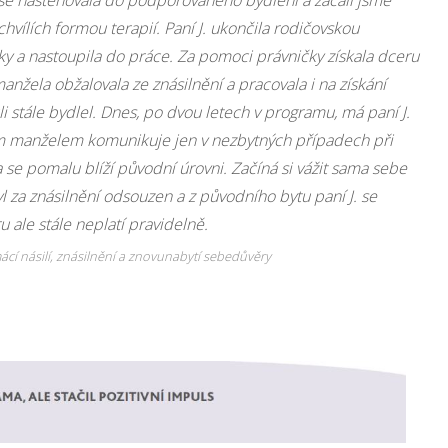
hvílích formou terapií. Paní J. ukončila rodičovskou
ky a nastoupila do práce. Za pomoci právničky získala dceru
anžela obžalovala ze znásilnění a pracovala i na získání
ůli stále bydlel. Dnes, po dvou letech v programu, má paní J.
valým manželem komunikuje jen v nezbytných případech při
 se pomalu blíží původní úrovni. Začíná si vážit sama sebe
l za znásilnění odsouzen a z původního bytu paní J. se
 ale stále neplatí pravidelně.
mácí násilí, znásilnění a znovunabytí sebedůvěry