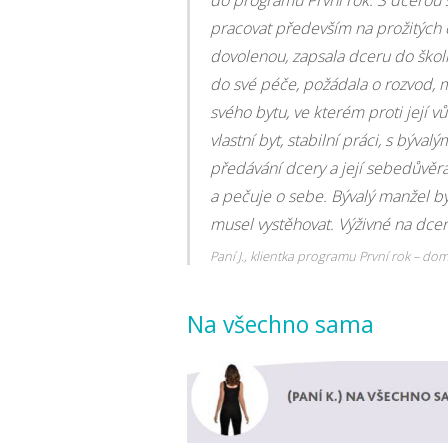
pracovat především na prožitých c
dovolenou, zapsala dceru do škol
do své péče, požádala o rozvod, m
svého bytu, ve kterém proti její v
vlastní byt, stabilní práci, s bý
předávání dcery a její sebedůvěra
a pečuje o sebe. Bývalý manžel by
musel vystěhovat. Výživné na dceru
Paní J., klientka programu První rok – do
Na všechno sama