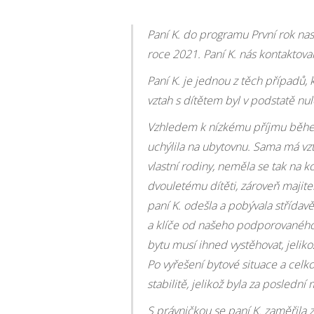
Paní K. do programu První rok nas
roce 2021. Paní K. nás kontaktoval
Paní K. je jednou z těch případů, 
vztah s dítětem byl v podstatě nul
Vzhledem k nízkému příjmu během
uchýlila na ubytovnu. Sama má vzta
vlastní rodiny, neměla se tak na 
dvouletému dítěti, zároveň majitel
paní K. odešla a pobývala střídavě
a klíče od našeho podporovaného b
bytu musí ihned vystěhovat, jelik
Po vyřešení bytové situace a celk
stabilitě, jelikož byla za posledn
S právničkou se paní K. zaměřila 