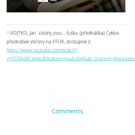
1
VOJTKO, Jan.
Vztahy jsou… fuška.
(přednáška) Cyklus
přednášek Večery na FFUK, dostupné z:
https://www.youtube.com/watch?
v=YCRAd8Cegdo&feature=youtu.be&ab_channel=Neurazitel
Comments