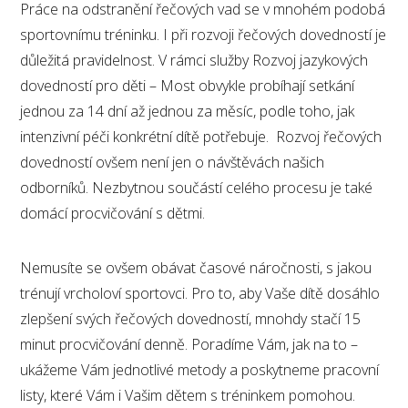
Práce na odstranění řečových vad se v mnohém podobá
sportovnímu tréninku. I při rozvoji řečových dovedností je
důležitá pravidelnost. V rámci služby Rozvoj jazykových
dovedností pro děti – Most obvykle probíhají setkání
jednou za 14 dní až jednou za měsíc, podle toho, jak
intenzivní péči konkrétní dítě potřebuje. Rozvoj řečových
dovedností ovšem není jen o návštěvách našich
odborníků. Nezbytnou součástí celého procesu je také
domácí procvičování s dětmi.
Nemusíte se ovšem obávat časové náročnosti, s jakou
trénují vrcholoví sportovci. Pro to, aby Vaše dítě dosáhlo
zlepšení svých řečových dovedností, mnohdy stačí 15
minut procvičování denně. Poradíme Vám, jak na to –
ukážeme Vám jednotlivé metody a poskytneme pracovní
listy, které Vám i Vašim dětem s tréninkem pomohou.