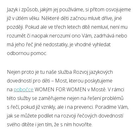
Jazyk i způsob, jakým jej používáme, si přitom osvojujeme
již v útlém věku. Některé děti začnou mluvit dříve, jiné
později. Pokud ale ve třech letech dítě nemluví, není mu
rozumět či naopak nerozumí ono Vám, zadrhává nebo
má jeho řeč jiné nedostatky, je vhodné vyhledat
odbornou pomoc.
Nejen proto je tu naše služba Rozvoj jazykových
dovedností pro děti – Most, kterou poskytujeme
na
pobočce
WOMEN FOR WOMEN v Mostě. V rámci
této služby se zaměřujeme nejen na řešení problémů
s řečí, pokud již vznikly, ale i na prevenci. Poradíme Vám,
jak se můžete podílet na rozvoji řečových dovedností
svého dítěte i jen tím, že s ním hovoříte.