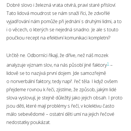
Dobré slovo i železná vrata otvírá, praví staré přísloví.
Tato lidová moudrost se nám snaží říci, že zdvořilé
vyjadřování nám pomůže při jednání s druhými lidmi, a to
i o věcech, o kterých se nejedná snadno. Je ale s touto
poučkou recept na efektivní komunikaci kompletní?
Určitě ne. Odborníci říkají, že dříve, než náš mozek
1
analyzuje význam slov, na nás působí jiné faktory
–
lidově se to nazývá první dojem. Jde samozřejmě
o nonverbální faktory, tedy např. řeč těla. I když ovšem
přejdeme rovnou k řeči, zjistíme, že způsob, jakým lidé
slova vyslovují, je stejně důležitý jako jejich obsah. I proto
jsou děti, které mají problémy s řečí, v kolektivu často
málo sebevědomé – ostatní děti umí na jejich řečové
nedostatky poukázat.