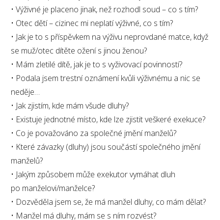
• Výživné je placeno jinak, než rozhodl soud – co s tím?
• Otec dětí – cizinec mi neplatí výživné, co s tím?
• Jak je to s příspěvkem na výživu neprovdané matce, když
se muž/otec dítěte ožení s jinou ženou?
• Mám zletilé dítě, jak je to s vyživovací povinností?
• Podala jsem trestní oznámení kvůli výživnému a nic se
neděje…
• Jak zjistím, kde mám všude dluhy?
• Existuje jednotné místo, kde lze zjistit veškeré exekuce?
• Co je považováno za společné jmění manželů?
• Které závazky (dluhy) jsou součástí společného jmění
manželů?
• Jakým způsobem může exekutor vymáhat dluh
po manželovi/manželce?
• Dozvěděla jsem se, že má manžel dluhy, co mám dělat?
• Manžel má dluhy, mám se s ním rozvést?