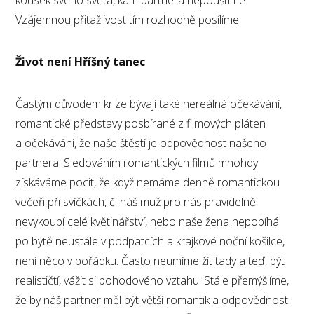
kousek svého světa, kam partnera nepouštíme.
Vzájemnou přitažlivost tím rozhodně posílíme.
Život není Hříšný tanec
Častým důvodem krize bývají také nereálná očekávání,
romantické představy posbírané z filmových pláten
a očekávání, že naše štěstí je odpovědnost našeho
partnera. Sledováním romantických filmů mnohdy
získáváme pocit, že když nemáme denně romantickou
večeři při svíčkách, či náš muž pro nás pravidelně
nevykoupí celé květinářství, nebo naše žena nepobíhá
po bytě neustále v podpatcích a krajkové noční košilce,
není něco v pořádku. Často neumíme žít tady a teď, být
realističtí, vážit si pohodového vztahu. Stále přemýšlíme,
že by náš partner měl být větší romantik a odpovědnost