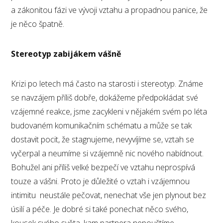
a zákonitou fázi ve vývoji vztahu a propadnou panice, že
je něco špatně.
Stereotyp zabijákem vášně
Krizi po letech má často na starosti i stereotyp. Známe
se navzájem příliš dobře, dokážeme předpokládat své
vzájemné reakce, jsme zacykleni v nějakém svém po léta
budovaném komunikačním schématu a může se tak
dostavit pocit, že stagnujeme, nevyvíjíme se, vztah se
vyčerpal a neumíme si vzájemně nic nového nabídnout.
Bohužel ani příliš velké bezpečí ve vztahu neprospívá
touze a vášni. Proto je důležité o vztah i vzájemnou
intimitu neustále pečovat, nenechat vše jen plynout bez
úsilí a péče. Je dobré si také ponechat něco svého,