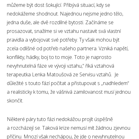
můžeme být dost šokující. Přibývá situací, kdy se
nedokážeme shodnout. Najednou nejsme jedno tělo,
jedna duše, ale dvě rozdílné bytosti. Začínáme se
prosazovat, snažíme si ve vztahu nastavit svá vlastní
pravidla a vybojovat své potřeby. Ty však mohou být
zcela odlišné od potřeb našeho partnera. Vzniká napětí,
konflikty, hádky, boj to to moje. Toto je naprosto
nevyhnutelná fáze ve vývoji vztahu,“ říká vztahová
terapeutka Lenka Matoušová ze Servisu vztahů. Je
důležité s touto fází počítat a přistupovat s „nadhledem“
a realisticky k tomu, že vášnivá zamilovanost musí jednou
skončit.
Některé páry tuto fázi nedokážou projít úspěšně
a rozcházejí se. Taková krize nemusí mít žádnou zjevnou
příčinu. Mnozí však nechápou, že jde o nevyhnutelnou