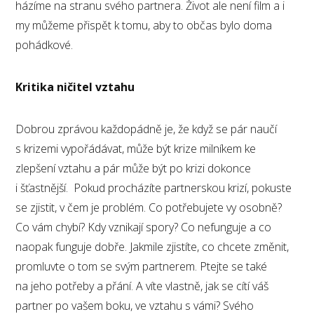
házíme na stranu svého partnera. Život ale není film a i
my můžeme přispět k tomu, aby to občas bylo doma
pohádkové.
Kritika ničitel vztahu
Dobrou zprávou každopádně je, že když se pár naučí
s krizemi vypořádávat, může být krize milníkem ke
zlepšení vztahu a pár může být po krizi dokonce
i šťastnější. Pokud procházíte partnerskou krizí, pokuste
se zjistit, v čem je problém. Co potřebujete vy osobně?
Co vám chybí? Kdy vznikají spory? Co nefunguje a co
naopak funguje dobře. Jakmile zjistíte, co chcete změnit,
promluvte o tom se svým partnerem. Ptejte se také
na jeho potřeby a přání. A víte vlastně, jak se cítí váš
partner po vašem boku, ve vztahu s vámi? Svého