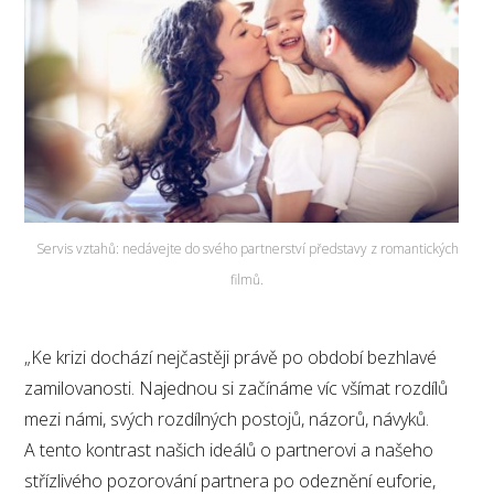
Servis vztahů: nedávejte do svého partnerství představy z romantických
filmů.
„Ke krizi dochází nejčastěji právě po období bezhlavé
zamilovanosti. Najednou si začínáme víc všímat rozdílů
mezi námi, svých rozdílných postojů, názorů, návyků.
A tento kontrast našich ideálů o partnerovi a našeho
střízlivého pozorování partnera po odeznění euforie,