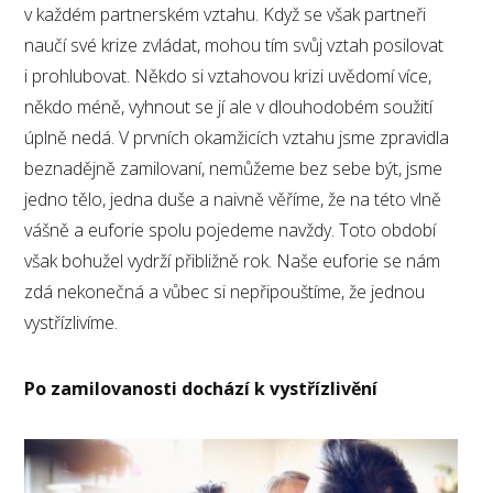
v každém partnerském vztahu. Když se však partneři
naučí své krize zvládat, mohou tím svůj vztah posilovat
i prohlubovat. Někdo si vztahovou krizi uvědomí více,
někdo méně, vyhnout se jí ale v dlouhodobém soužití
úplně nedá. V prvních okamžicích vztahu jsme zpravidla
beznadějně zamilovaní, nemůžeme bez sebe být, jsme
jedno tělo, jedna duše a naivně věříme, že na této vlně
vášně a euforie spolu pojedeme navždy. Toto období
však bohužel vydrží přibližně rok. Naše euforie se nám
zdá nekonečná a vůbec si nepřipouštíme, že jednou
vystřízlivíme.
Po zamilovanosti dochází k vystřízlivění