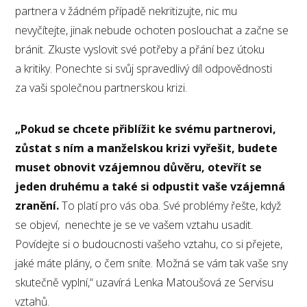
partnera v žádném případě nekritizujte, nic mu
nevyčítejte, jinak nebude ochoten poslouchat a začne se
bránit. Zkuste vyslovit své potřeby a přání bez útoku
a kritiky. Ponechte si svůj spravedlivý díl odpovědnosti
za vaši společnou partnerskou krizi.
„Pokud se chcete přiblížit ke svému partnerovi,
zůstat s ním a manželskou krizi vyřešit, budete
muset obnovit vzájemnou důvěru, otevřít se
jeden druhému a také si odpustit vaše vzájemná
zranění.
To platí pro vás oba. Své problémy řešte, když
se objeví, nenechte je se ve vašem vztahu usadit.
Povídejte si o budoucnosti vašeho vztahu, co si přejete,
jaké máte plány, o čem sníte. Možná se vám tak vaše sny
skutečně vyplní,“ uzavírá Lenka Matoušová ze Servisu
vztahů.