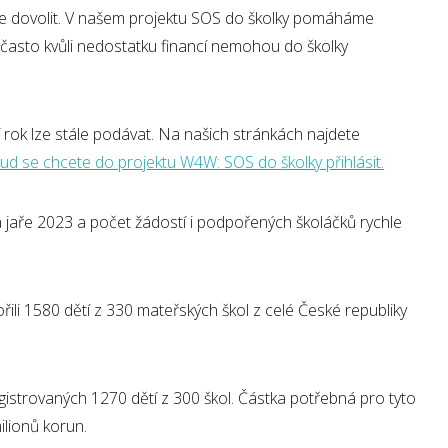
ůže dovolit. V našem projektu SOS do školky pomáháme
 často kvůli nedostatku financí nemohou do školky
í rok lze stále podávat. Na našich stránkách najdete
d se chcete do projektu W4W: SOS do školky přihlásit.
a jaře 2023 a počet žádostí i podpořených školáčků rychle
ili 1580 dětí z 330 mateřských škol z celé České republiky
strovaných 1270 dětí z 300 škol. Částka potřebná pro tyto
ilionů korun.