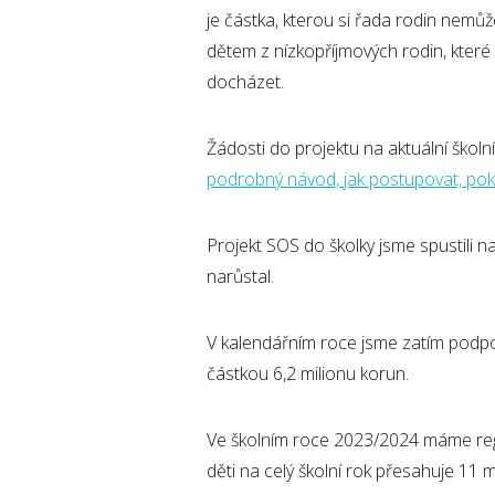
je částka, kterou si řada rodin nem
dětem z nízkopříjmových rodin, které
docházet.
Žádosti do projektu na aktuální školn
podrobný návod, jak postupovat, poku
Projekt SOS do školky jsme spustili n
narůstal.
V kalendářním roce jsme zatím podpoř
částkou 6,2 milionu korun.
Ve školním roce 2023/2024 máme regi
děti na celý školní rok přesahuje 11 m