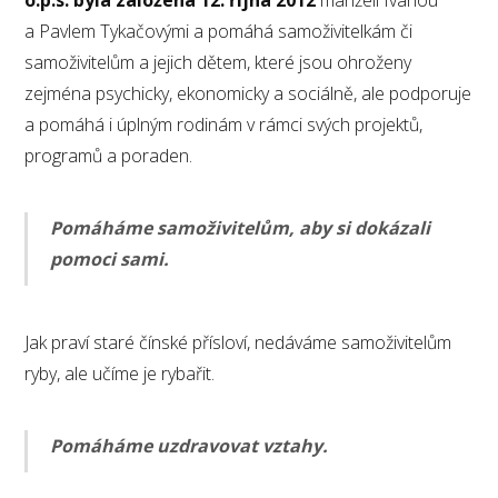
o.p.s. byla založena 12. října 2012
manželi Ivanou
a Pavlem Tykačovými a pomáhá samoživitelkám či
samoživitelům a jejich dětem, které jsou ohroženy
zejména psychicky, ekonomicky a sociálně, ale podporuje
a pomáhá i úplným rodinám v rámci svých projektů,
programů a poraden.
Pomáháme samoživitelům, aby si dokázali
pomoci sami.
Jak praví staré čínské přísloví, nedáváme samoživitelům
ryby, ale učíme je rybařit.
Pomáháme uzdravovat vztahy.