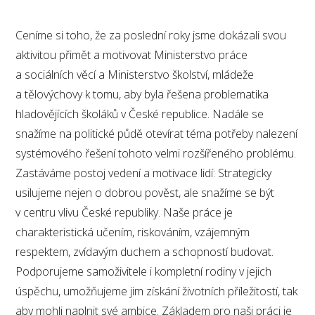
Ceníme si toho, že za poslední roky jsme dokázali svou
aktivitou přimět a motivovat Ministerstvo práce
a sociálních věcí a Ministerstvo školství, mládeže
a tělovýchovy k tomu, aby byla řešena problematika
hladovějících školáků v České republice. Nadále se
snažíme na politické půdě otevírat téma potřeby nalezení
systémového řešení tohoto velmi rozšířeného problému.
Zastáváme postoj vedení a motivace lidí: Strategicky
usilujeme nejen o dobrou pověst, ale snažíme se být
v centru vlivu České republiky. Naše práce je
charakteristická učením, riskováním, vzájemným
respektem, zvídavým duchem a schopností budovat.
Podporujeme samoživitele i kompletní rodiny v jejich
úspěchu, umožňujeme jim získání životních příležitostí, tak
aby mohli naplnit své ambice. Základem pro naši práci je