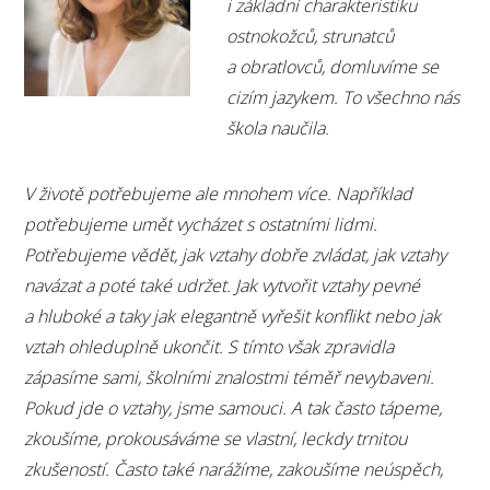
i základní charakteristiku
ostnokožců, strunatců
a obratlovců, domluvíme se
cizím jazykem. To všechno nás
škola naučila.
V životě potřebujeme ale mnohem více. Například
potřebujeme umět vycházet s ostatními lidmi.
Potřebujeme vědět, jak vztahy dobře zvládat, jak vztahy
navázat a poté také udržet. Jak vytvořit vztahy pevné
a hluboké a taky jak elegantně vyřešit konflikt nebo jak
vztah ohleduplně ukončit. S tímto však zpravidla
zápasíme sami, školními znalostmi téměř nevybaveni.
Pokud jde o vztahy, jsme samouci. A tak často tápeme,
zkoušíme, prokousáváme se vlastní, leckdy trnitou
zkušeností. Často také narážíme, zakoušíme neúspěch,