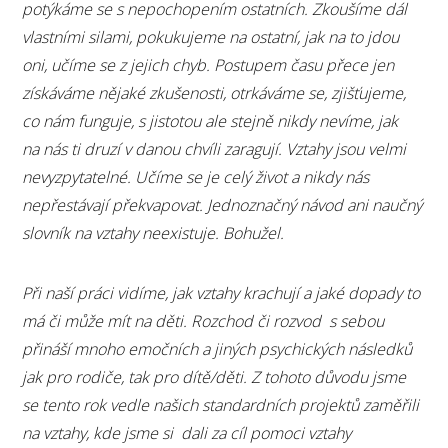
potýkáme se s nepochopením ostatních. Zkoušíme dál
vlastními silami, pokukujeme na ostatní, jak na to jdou
oni, učíme se z jejich chyb. Postupem času přece jen
získáváme nějaké zkušenosti, otrkáváme se, zjišťujeme,
co nám funguje, s jistotou ale stejně nikdy nevíme, jak
na nás ti druzí v danou chvíli zaragují. Vztahy jsou velmi
nevyzpytatelné. Učíme se je celý život a nikdy nás
nepřestávají překvapovat. Jednoznačný návod ani naučný
slovník na vztahy neexistuje. Bohužel.
Při naší práci vidíme, jak vztahy krachují a jaké dopady to
má či může mít na děti. Rozchod či rozvod s sebou
přináší mnoho emočních a jiných psychických následků
jak pro rodiče, tak pro dítě/děti. Z tohoto důvodu jsme
se tento rok vedle našich standardních projektů zaměřili
na vztahy, kde jsme si dali za cíl pomoci vztahy