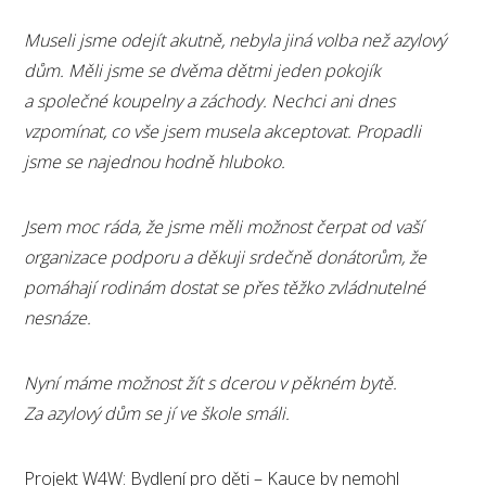
Museli jsme odejít akutně, nebyla jiná volba než azylový
dům. Měli jsme se dvěma dětmi jeden pokojík
a společné koupelny a záchody. Nechci ani dnes
vzpomínat, co vše jsem musela akceptovat. Propadli
jsme se najednou hodně hluboko.
Jsem moc ráda, že jsme měli možnost čerpat od vaší
organizace podporu a děkuji srdečně donátorům, že
pomáhají rodinám dostat se přes těžko zvládnutelné
nesnáze.
Nyní máme možnost žít s dcerou v pěkném bytě.
Za azylový dům se jí ve škole smáli.
Projekt W4W: Bydlení pro děti – Kauce by nemohl