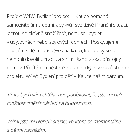
Projekt W4W: Bydlení pro děti – Kauce pomáhá
samoživitelům s dětmi, aby kvůli své tíživé finanční situaci,
kterou se aktivně snaží řešit, nemuseli bydlet
v ubytovnách nebo azylových domech. Poskytujeme
rodičům s dětmi příspěvek na kauci, kterou by si sami
nemohli dovolit uhradit, a s ním i šanci získat důstojný
domov. Přečtěte si některé z autentických vzkazů klientek
projektu W4W: Bydlení pro děti – Kauce našim dárcům.
Tímto bych vám chtěla moc poděkovat, že jste mi dali
možnost změnit náhled na budoucnost.
Velmi jste mi ulehčili situaci, ve které se momentálně
s dětmi nacházím.