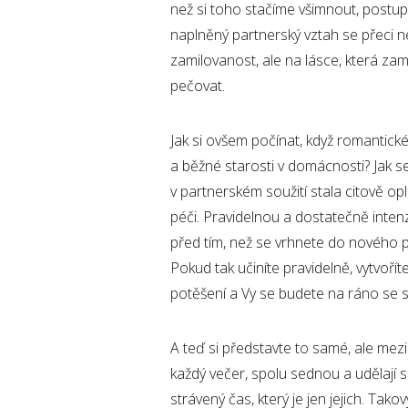
než si toho stačíme všimnout, postup
naplněný partnerský vztah se přeci n
zamilovanost, ale na lásce, která zam
pečovat.
Jak si ovšem počínat, když romantick
a běžné starosti v domácnosti? Jak s
v partnerském soužití stala citově op
péči. Pravidelnou a dostatečně intenzi
před tím, než se vrhnete do nového p
Pokud tak učiníte pravidelně, vytvoří
potěšení a Vy se budete na ráno se s
A teď si představte to samé, ale mezi 
každý večer, spolu sednou a udělají si 
strávený čas, který je jen jejich. Tak