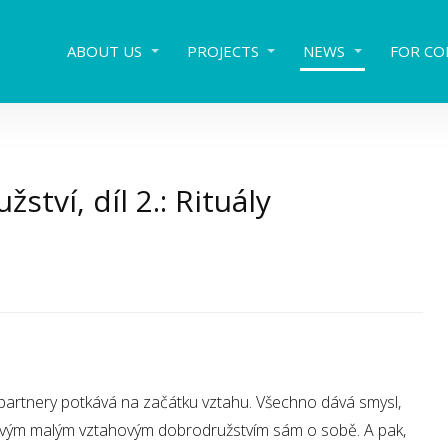
ABOUT US
PROJECTS
NEWS
FOR CO
tví, díl 2.: Rituály
 partnery potkává na začátku vztahu. Všechno dává smysl,
ovým malým vztahovým dobrodružstvím sám o sobě. A pak,