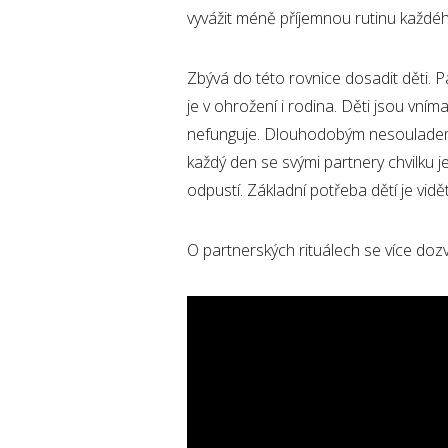
vyvážit méně příjemnou rutinu každé
Zbývá do této rovnice dosadit děti. 
je v ohrožení i rodina. Děti jsou vním
nefunguje. Dlouhodobým nesouladem ve
každý den se svými partnery chvilku j
odpustí. Základní potřeba dětí je vid
O partnerských rituálech se více dozv