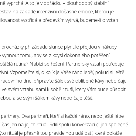
ně vyprchá. A to je v pořádku – dlouhodobý stabilní
estaví na základě intenzivní dočasné emoce, kterou je
ilovanost vystřídá a především vytrvá, budeme-li o vztah
é procházky při západu slunce plynule přejdou v nákupy
e vyhnout tomu, aby se z kdysi dokonalého potěšení
loštělá rutina? Nabízí se řešení. Partnerský vztah potřebuje
vní. Vzpomeňte si, o kolik je Vaše ráno lepší, pokud si ještě
racovního dne, připravíte šálek své oblíbené kávy nebo čaje.
te ve svém vztahu sami k sobě rituál, který Vám bude působit
ebou a se svým šálkem kávy nebo čaje těšit.
partnery. Dva partneři, kteří si každé ráno, nebo ještě lépe
čas jen na jejich rituál. Sdílí spolu konverzaci či jen společně
ovýto rituál je přesně tou pravidelnou událostí, která dokáže