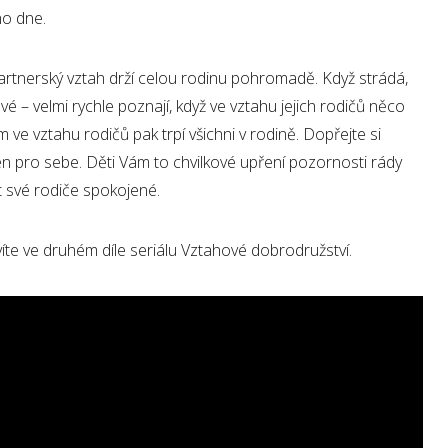
ho dne.
Partnerský vztah drží celou rodinu pohromadě. Když strádá,
avé – velmi rychle poznají, když ve vztahu jejich rodičů něco
 vztahu rodičů pak trpí všichni v rodině. Dopřejte si
en pro sebe. Děti Vám to chvilkové upření pozornosti rády
ět své rodiče spokojené.
íte ve druhém díle seriálu Vztahové dobrodružství.