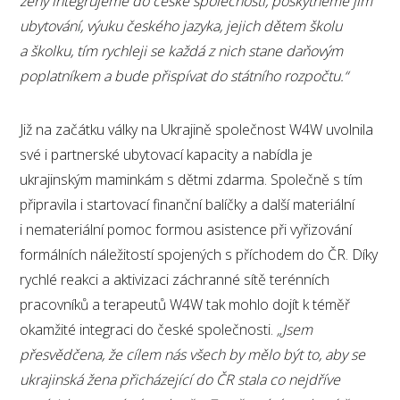
ženy integrujeme do české společnosti, poskytneme jim
ubytování, výuku českého jazyka, jejich dětem školu
a školku, tím rychleji se každá z nich stane daňovým
poplatníkem a bude přispívat do státního rozpočtu.“
Již na začátku války na Ukrajině společnost W4W uvolnila
své i partnerské ubytovací kapacity a nabídla je
ukrajinským maminkám s dětmi zdarma. Společně s tím
připravila i startovací finanční balíčky a další materiální
i nemateriální pomoc formou asistence při vyřizování
formálních náležitostí spojených s příchodem do ČR. Díky
rychlé reakci a aktivizaci záchranné sítě terénních
pracovníků a terapeutů W4W tak mohlo dojít k téměř
okamžité integraci do české společnosti.
„Jsem
přesvědčena, že cílem nás všech by mělo být to, aby se
ukrajinská žena přicházející do ČR stala co nejdříve