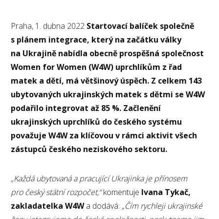
Praha, 1. dubna 2022
Startovací balíček společně
s plánem integrace, který na začátku války
na Ukrajině nabídla obecně prospěšná společnost
Women for Women (W4W) uprchlíkům z řad
matek a dětí, má většinový úspěch. Z celkem 143
ubytovaných ukrajinských matek s dětmi se W4W
podařilo integrovat až 85 %. Začlenění
ukrajinských uprchlíků do českého systému
považuje W4W za klíčovou v rámci aktivit všech
zástupců českého neziskového sektoru.
„Každá ubytovaná a pracující Ukrajinka je přínosem
pro český státní rozpočet,“
komentuje
Ivana Tykač,
zakladatelka W4W
a dodává:
„Čím rychleji ukrajinské