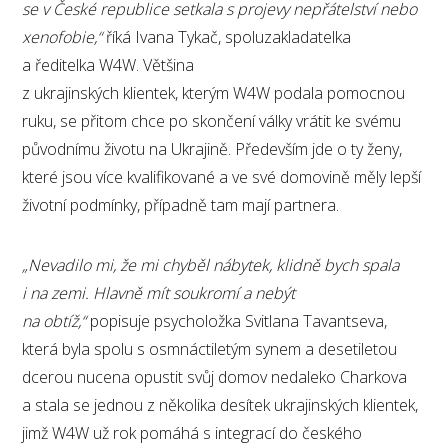
se v České republice setkala s projevy nepřátelství nebo
xenofobie,“
říká Ivana Tykač, spoluzakladatelka
a ředitelka W4W. Většina
z ukrajinských klientek, kterým W4W podala pomocnou
ruku, se přitom chce po skončení války vrátit ke svému
původnímu životu na Ukrajině. Především jde o ty ženy,
které jsou více kvalifikované a ve své domovině měly lepší
životní podmínky, případně tam mají partnera.
„Nevadilo mi, že mi chyběl nábytek, klidně bych spala
i na zemi. Hlavně mít soukromí a nebýt
na obtíž,“
popisuje psycholožka Svitlana Tavantseva,
která byla spolu s osmnáctiletým synem a desetiletou
dcerou nucena opustit svůj domov nedaleko Charkova
a stala se jednou z několika desítek ukrajinských klientek,
jimž W4W už rok pomáhá s integrací do českého