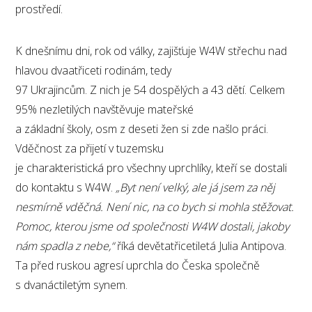
prostředí.
K dnešnímu dni, rok od války, zajišťuje W4W střechu nad
hlavou dvaatřiceti rodinám, tedy
97 Ukrajincům. Z nich je 54 dospělých a 43 dětí. Celkem
95% nezletilých navštěvuje mateřské
a základní školy, osm z deseti žen si zde našlo práci.
Vděčnost za přijetí v tuzemsku
je charakteristická pro všechny uprchlíky, kteří se dostali
do kontaktu s W4W.
„Byt není velký, ale já jsem za něj
nesmírně vděčná. Není nic, na co bych si mohla stěžovat.
Pomoc, kterou jsme od společnosti W4W dostali, jakoby
nám spadla z nebe,“
říká devětatřicetiletá Julia Antipova.
Ta před ruskou agresí uprchla do Česka společně
s dvanáctiletým synem.