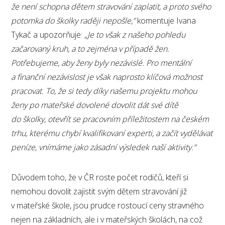
že není schopna dětem stravování zaplatit, a proto svého
potomka do školky raději nepošle,”
komentuje Ivana
Tykač a upozorňuje:
„Je to však z našeho pohledu
začarovaný kruh, a to zejména v případě žen.
Potřebujeme, aby ženy byly nezávislé. Pro mentální
a finanční nezávislost je však naprosto klíčová možnost
pracovat. To, že si tedy díky našemu projektu mohou
ženy po mateřské dovolené dovolit dát své dítě
do školky, otevřít se pracovním příležitostem na českém
trhu, kterému chybí kvalifikovaní experti, a začít vydělávat
peníze, vnímáme jako zásadní výsledek naší aktivity.”
Důvodem toho, že v ČR roste počet rodičů, kteří si
nemohou dovolit zajistit svým dětem stravování již
v mateřské škole, jsou prudce rostoucí ceny stravného
nejen na základních, ale i v mateřských školách, na což