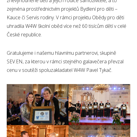
znevýhodněné děti a jejich rodiče samoživitele, a to
zejména prostřednictvím projektů Bydlení pro děti –
Kauce či Servis rodiny. V rámci projektu Obědy pro děti
uhradila W4W školní oběd více než 60 tisícům dětí v celé
České republice.
Gratulujeme i našemu hlavnímu partnerovi, skupině
SEV.EN, za kterou v rámci stejného galavečera převzal
cenu v soutěži spoluzakladatel W4W Pavel Tykač.