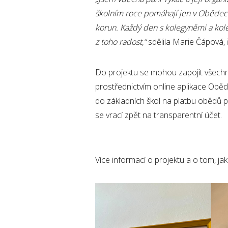
školním roce pomáhají jen v Obědech
korun. Každý den s kolegyněmi a kole
z toho radost,“
sdělila Marie Čápová,
Do projektu se mohou zapojit všechn
prostřednictvím online aplikace Oběd
do základních škol na platbu obědů pr
se vrací zpět na transparentní účet.
Více informací o projektu a o tom, jak