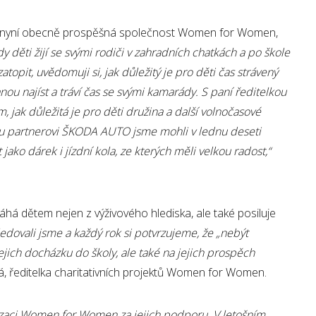
 se nyní obecně prospěšná společnost Women for Women,
y děti žijí se svými rodiči v zahradních chatkách a po škole
opit, uvědomuji si, jak důležitý je pro děti čas strávený
anou najíst a tráví čas se svými kamarády. S paní ředitelkou
, jak důležitá je pro děti družina a další volnočasové
šemu partnerovi ŠKODA AUTO
jsme mohli v lednu deseti
jako dárek i jízdní kola, ze kterých měli velkou radost,“
á dětem nejen z výživového hlediska, ale také posiluje
ledovali jsme a každý rok si potvrzujeme, že
„
nebýt
jejich docházku do školy, ale také na jejich prospěch
á, ředitelka charitativních projektů Women for Women.
nizaci Women for Women za jejich podporu. V letošním