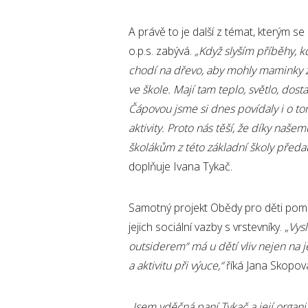
A právě to je další z témat, kterým
o.p.s. zabývá.
„Když slyším příběhy, kd
chodí na dřevo, aby mohly maminky zat
ve škole. Mají tam teplo, světlo, dost
Čápovou jsme si dnes povídaly i o tom
aktivity. Proto nás těší, že díky na
školákům z této základní školy předat 
doplňuje Ivana Tykač.
Samotný projekt Obědy pro děti pomáh
jejich sociální vazby s vrstevníky. „
Vys
outsiderem
“
má u dětí
vliv nejen na 
a aktivitu při výuce,
“
říká Jana Skopov
„Jsem vděčná paní Tykač a její orga