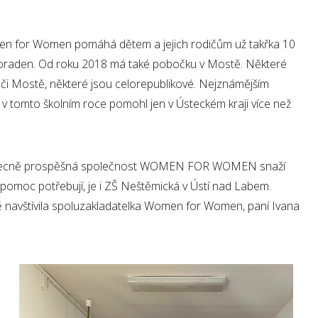
 for Women pomáhá dětem a jejich rodičům už takřka 10
i poraden. Od roku 2018 má také pobočku v Mostě. Některé
ze či Mostě, některé jsou celorepublikové. Nejznámějším
rý v tomto školním roce pomohl jen v Ústeckém kraji více než
e obecně prospěšná společnost WOMEN FOR WOMEN snaží
 pomoc potřebují, je i ZŠ Neštěmická v Ústí nad Labem.
ě navštívila spoluzakladatelka Women for Women, paní Ivana