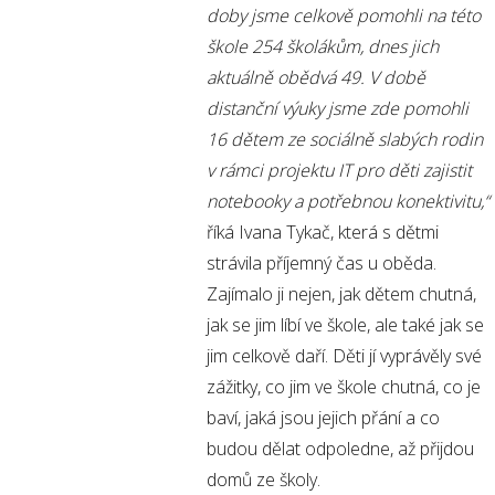
doby jsme celkově pomohli na této
škole 254 školákům, dnes jich
aktuálně obědvá 49.
V době
distanční výuky jsme zde pomohli
16 dětem ze sociálně slabých rodin
v rámci projektu IT pro děti zajistit
notebooky a potřebnou konektivitu,
“
říká
Ivana Tykač, která s dětmi
strávila příjemný čas u oběda.
Zajímalo ji nejen, jak dětem chutná,
jak se jim líbí ve škole, ale také jak se
jim celkově daří. Děti jí vyprávěly své
zážitky, co jim ve škole chutná, co je
baví, jaká jsou jejich přání a co
budou dělat odpoledne, až přijdou
domů ze školy.