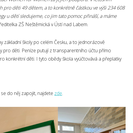
 pro děti 49 dětem, a to konkrétně částkou ve výši 234 608
gy u dětí sledujeme, co jim tato pomoc přin
áší, a
máme
 ředitelka ZŠ Neštěmická v Ústí nad Labem.
y základní školy po celém Česku, a to jednorázově
y pro děti. Peníze putují z transparentního účtu přímo
o konkrétní děti. I tyto obědy škola vyúčtovává a přeplatky
 se do něj zapojit, najdete
zde
.