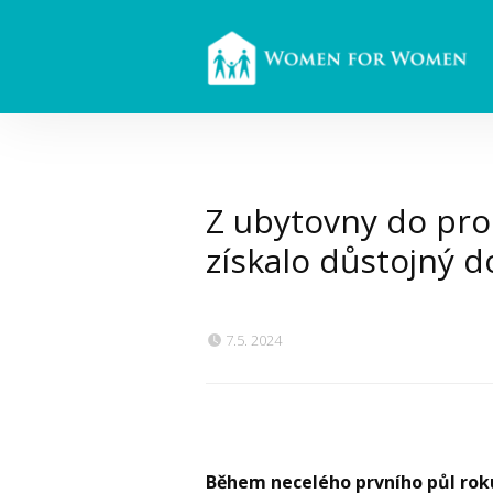
Z ubytovny do pr
získalo důstojný d
7.5. 2024
Během necelého prvního půl roku