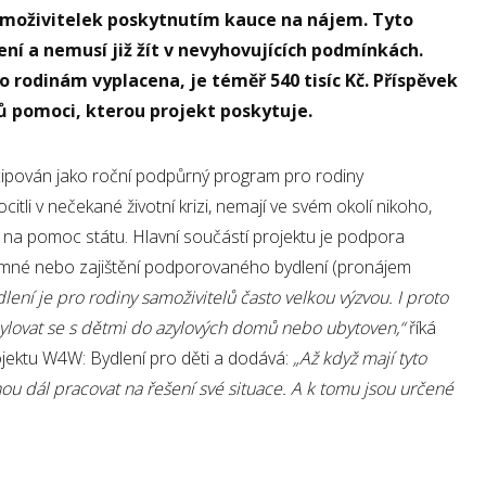
samoživitelek poskytnutím kauce na nájem. Tyto
ení a nemusí již žít v nevyhovujících podmínkách.
 rodinám vyplacena, je téměř 540 tisíc Kč.
Příspěvek
ířů pomoci, kterou projekt poskytuje.
ncipován jako roční podpůrný program pro rodiny
ocitli v nečekané životní krizi, nemají ve svém okolí nikoho,
na pomoc státu. Hlavní součástí projektu je podpora
emné nebo zajištění podporovaného bydlení (pronájem
ydlení je pro rodiny samoživitelů často velkou výzvou. I proto
hylovat se s dětmi do azylových domů nebo ubytoven,“
říká
jektu W4W: Bydlení pro děti a dodává:
„Až když mají tyto
hou dál pracovat na řešení své situace. A k tomu jsou určené