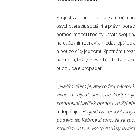
Projekt zahrnuje i komplexní roční p
psychoterapii, sociální a právní pora
pomoci mohou rodiny ustálit svoji fina
na duševním zdraví a hledat lepší upla
a pouze díky jednomu špatnému rozhodn
partnera, těžký rozvod či ztráta prá
budou dále propadat.
„Naším cílem je, aby rodiny náhlou kr
život udržely dlouhodobě. Podporuje
komplexní balíček pomoci využijí efe
a doplňuje:
„Projekt by nemohl fungo
poděkovat. Vážíme si toho, že se sp
rodičům. 100 % všech darů využíváme