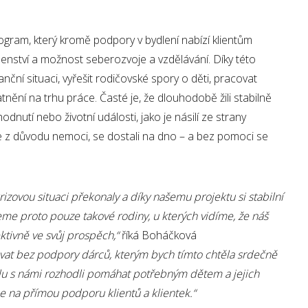
rogram, který kromě podpory v bydlení nabízí klientům
denství a možnost seberozvoje a vzdělávání. Díky této
nční situaci, vyřešit rodičovské spory o děti, pracovat
tnění na trhu práce. Časté je, že dlouhodobě žili stabilně
utí nebo životní události, jako je násilí ze strany
ce z důvodu nemoci, se dostali na dno – a bez pomoci se
izovou situaci překonaly a díky našemu projektu si stabilní
me proto pouze takové rodiny, u kterých vidíme, že náš
ktivně ve svůj prospěch,“
říká Boháčková
vat bez podpory dárců, kterým bych tímto chtěla srdečně
olu s námi rozhodli pomáhat potřebným dětem a jejich
 na přímou podporu klientů a klientek.“