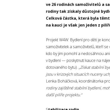
ve 26 rodinách samoživitelů a 
rodiny tak získaly důstojné bydl
Celková částka, která byla těmto
na kauci je však jen jeden z pil
Projekt W4W: Bydlení pro děti je ko
samoživitelek a samoživitelů, kteří se 
kdo by jim pomohl a nedosáhnou ani 
v bydlení — poskytnutí kauce na náj
dotovaného bytu).
„Získat stabilní b
jsou v krizových situacích nuceny uc
Lenka Boháčková, koordinátorka pro
rodiny zajištěné stabilní bydlení, mo
další pilíře projektu.“
S
tabilizace rodin